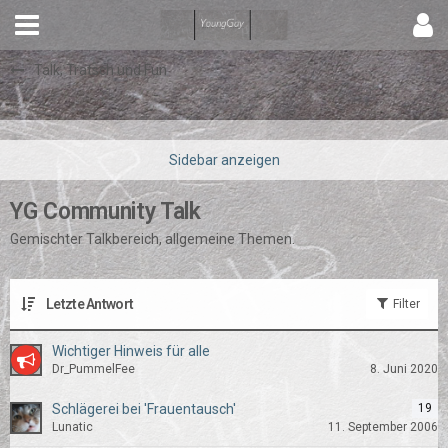
Talk, Tratsch und Fun
YG Community Talk
Gemischter Talkbereich, allgemeine Themen.
Letzte Antwort
Filter
Wichtiger Hinweis für alle
Dr_PummelFee
8. Juni 2020
Schlägerei bei 'Frauentausch'
19
Lunatic
11. September 2006