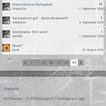
Stammtisch im Ruhrgebiet
39
DragonFox
11. September 2006
Vertrauen ist gut! ... Kontrolle besser!!!
5
unbekannt
8. September 2006
Soundracks- the l-word
2
quit486
1. September 2006
Musik?
Hunti
28. August 2006
1
…
45
46
47
48
49
Statistik
965 Themen
15.353 Beiträge (2,11 Beiträge pro Tag)