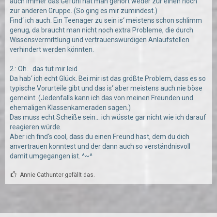
auch immer das Gefühl hat man gehört weder zur einen noch
zur anderen Gruppe. (So ging es mir zumindest.)
Find‘ ich auch. Ein Teenager zu sein is‘ meistens schon schlimm
genug, da braucht man nicht noch extra Probleme, die durch
Wissensvermittlung und vertrauenswürdigen Anlaufstellen
verhindert werden könnten.
2.: Oh... das tut mir leid.
Da hab‘ ich echt Glück. Bei mir ist das größte Problem, dass es so
typische Vorurteile gibt und das is‘ aber meistens auch nie böse
gemeint. (Jedenfalls kann ich das von meinen Freunden und
ehemaligen Klassenkameraden sagen.)
Das muss echt Scheiße sein... ich wüsste gar nicht wie ich darauf
reagieren würde.
Aber ich find‘s cool, dass du einen Freund hast, dem du dich
anvertrauen konntest und der dann auch so verständnisvoll
damit umgegangen ist. ^~^
Annie Cathunter gefällt das.