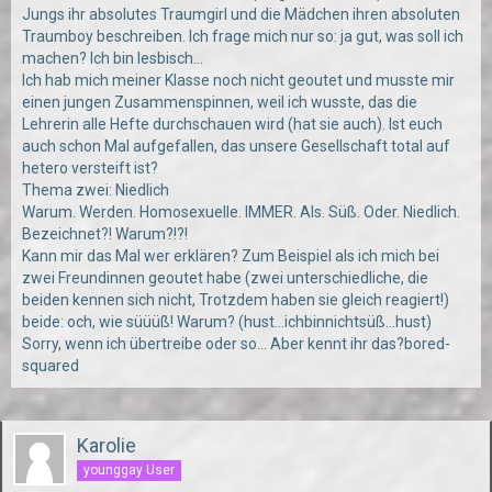
Jungs ihr absolutes Traumgirl und die Mädchen ihren absoluten
Traumboy beschreiben. Ich frage mich nur so: ja gut, was soll ich
machen? Ich bin lesbisch...
Ich hab mich meiner Klasse noch nicht geoutet und musste mir
einen jungen Zusammenspinnen, weil ich wusste, das die
Lehrerin alle Hefte durchschauen wird (hat sie auch). Ist euch
auch schon Mal aufgefallen, das unsere Gesellschaft total auf
hetero versteift ist?
Thema zwei: Niedlich
Warum. Werden. Homosexuelle. IMMER. Als. Süß. Oder. Niedlich.
Bezeichnet?! Warum?!?!
Kann mir das Mal wer erklären? Zum Beispiel als ich mich bei
zwei Freundinnen geoutet habe (zwei unterschiedliche, die
beiden kennen sich nicht, Trotzdem haben sie gleich reagiert!)
beide: och, wie süüüß! Warum? (hust...ichbinnichtsüß...hust)
Sorry, wenn ich übertreibe oder so... Aber kennt ihr das?bored-
squared
Karolie
younggay User