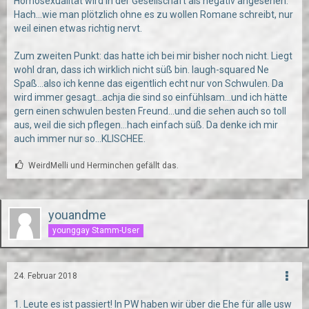
Homosexualität wird in der Gesellschaft als negativ angesehen.
Hach...wie man plötzlich ohne es zu wollen Romane schreibt, nur
weil einen etwas richtig nervt.
Zum zweiten Punkt: das hatte ich bei mir bisher noch nicht. Liegt
wohl dran, dass ich wirklich nicht süß bin. laugh-squared Ne
Spaß...also ich kenne das eigentlich echt nur von Schwulen. Da
wird immer gesagt...achja die sind so einfühlsam...und ich hätte
gern einen schwulen besten Freund...und die sehen auch so toll
aus, weil die sich pflegen...hach einfach süß. Da denke ich mir
auch immer nur so...KLISCHEE.
WeirdMelli und Herminchen gefällt das.
youandme
younggay Stamm-User
24. Februar 2018
1. Leute es ist passiert! In PW haben wir über die Ehe für alle usw