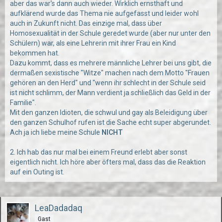
aber das war's dann auch wieder. Wirklich ernsthaft und
aufklärend wurde das Thema nie aufgefasst und leider wohl
auch in Zukunft nicht. Das einzige mal, dass über
Homosexualität in der Schule geredet wurde (aber nur unter den
Schülern) war, als eine Lehrerin mit ihrer Frau ein Kind
bekommen hat.
Dazu kommt, dass es mehrere männliche Lehrer bei uns gibt, die
dermaßen sexistische "Witze" machen nach dem Motto "Frauen
gehören an den Herd" und "wenn ihr schlecht in der Schule seid
ist nicht schlimm, der Mann verdient ja schließlich das Geld in der
Familie".
Mit den ganzen Idioten, die schwul und gay als Beleidigung über
den ganzen Schulhof rufen ist die Sache echt super abgerundet.
Ach ja ich liebe meine Schule
NICHT
2. Ich hab das nur mal bei einem Freund erlebt aber sonst
eigentlich nicht. Ich höre aber öfters mal, dass das die Reaktion
auf ein Outing ist.
LeaDadadaq
Gast