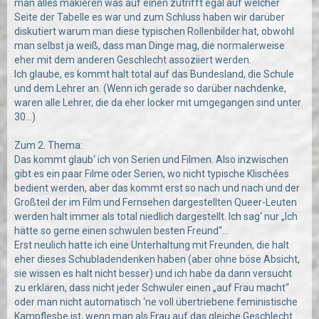
man alles makieren was auf einen zutrifft egal auf welcher
Seite der Tabelle es war und zum Schluss haben wir darüber
diskutiert warum man diese typischen Rollenbilder hat, obwohl
man selbst ja weiß, dass man Dinge mag, die normalerweise
eher mit dem anderen Geschlecht assoziiert werden.
Ich glaube, es kommt halt total auf das Bundesland, die Schule
und dem Lehrer an. (Wenn ich gerade so darüber nachdenke,
waren alle Lehrer, die da eher locker mit umgegangen sind unter
30...)
Zum 2. Thema:
Das kommt glaub‘ ich von Serien und Filmen. Also inzwischen
gibt es ein paar Filme oder Serien, wo nicht typische Klischées
bedient werden, aber das kommt erst so nach und nach und der
Großteil der im Film und Fernsehen dargestellten Queer-Leuten
werden halt immer als total niedlich dargestellt. Ich sag‘ nur „Ich
hätte so gerne einen schwulen besten Freund“...
Erst neulich hatte ich eine Unterhaltung mit Freunden, die halt
eher dieses Schubladendenken haben (aber ohne böse Absicht,
sie wissen es halt nicht besser) und ich habe da dann versucht
zu erklären, dass nicht jeder Schwuler einen „auf Frau macht“
oder man nicht automatisch ‘ne voll übertriebene feministische
Kampflesbe ist, wenn man als Frau auf das gleiche Geschlecht