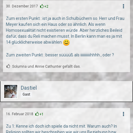
30. Dezember 2017
+2
Zum ersten Punkt : ist ja auch in Schulbüchern so. Herr und Frau
Meyer kaufen sich ein Haus oder so ähnlich. Als wenn
Homosexualität nicht existieren würde. Aber herzliches Beileid
dafür, dass du Reli machen musst. In Berlin kann man es ja mit
14 glücklicherweise abwählen
Zum zweiten Punkt : besser süüüüß als iiiiiiiiiiihhhh , oder ?
Solumna und Annie Cathunter gefällt das.
Dastiel
Gast
16. Februar 2018
+1
Zu 1: Kenne ich doch ich spiele da nicht mit. Warum auch? In
Religion sollten wir beschreiben wie wir uns Beziehung bzw.