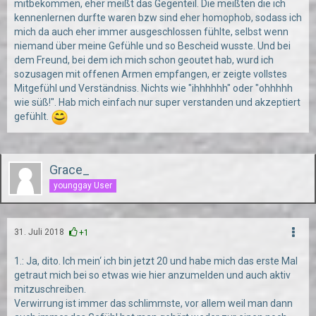
mitbekommen, eher meißt das Gegenteil. Die meißten die ich
kennenlernen durfte waren bzw sind eher homophob, sodass ich
mich da auch eher immer ausgeschlossen fühlte, selbst wenn
niemand über meine Gefühle und so Bescheid wusste. Und bei
dem Freund, bei dem ich mich schon geoutet hab, wurd ich
sozusagen mit offenen Armen empfangen, er zeigte vollstes
Mitgefühl und Verständniss. Nichts wie "ihhhhhh" oder "ohhhhh
wie süß!". Hab mich einfach nur super verstanden und akzeptiert
gefühlt.
Grace_
younggay User
31. Juli 2018
+1
1.: Ja, dito. Ich mein‘ ich bin jetzt 20 und habe mich das erste Mal
getraut mich bei so etwas wie hier anzumelden und auch aktiv
mitzuschreiben.
Verwirrung ist immer das schlimmste, vor allem weil man dann