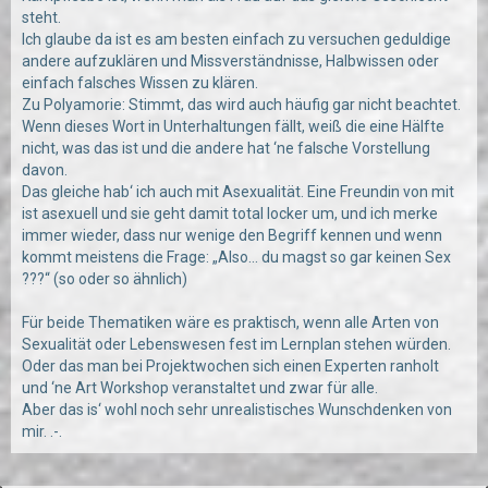
steht.
Ich glaube da ist es am besten einfach zu versuchen geduldige
andere aufzuklären und Missverständnisse, Halbwissen oder
einfach falsches Wissen zu klären.
Zu Polyamorie: Stimmt, das wird auch häufig gar nicht beachtet.
Wenn dieses Wort in Unterhaltungen fällt, weiß die eine Hälfte
nicht, was das ist und die andere hat ‘ne falsche Vorstellung
davon.
Das gleiche hab‘ ich auch mit Asexualität. Eine Freundin von mit
ist asexuell und sie geht damit total locker um, und ich merke
immer wieder, dass nur wenige den Begriff kennen und wenn
kommt meistens die Frage: „Also... du magst so gar keinen Sex
???“ (so oder so ähnlich)
Für beide Thematiken wäre es praktisch, wenn alle Arten von
Sexualität oder Lebenswesen fest im Lernplan stehen würden.
Oder das man bei Projektwochen sich einen Experten ranholt
und ‘ne Art Workshop veranstaltet und zwar für alle.
Aber das is‘ wohl noch sehr unrealistisches Wunschdenken von
mir. .-.