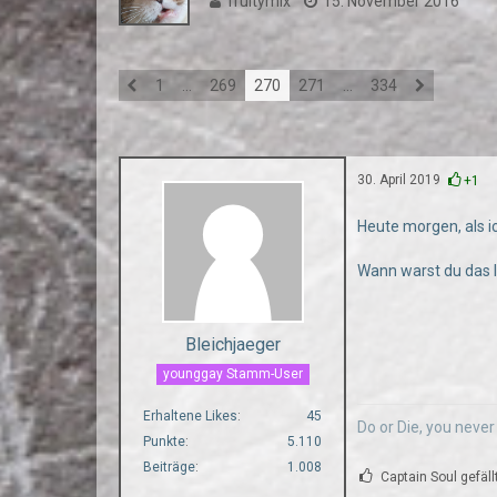
fruitymix
15. November 2016
1
…
269
270
271
…
334
30. April 2019
+1
Heute morgen, als i
Wann warst du das l
Bleichjaeger
younggay Stamm-User
Erhaltene Likes
45
Do or Die, you neve
Punkte
5.110
Beiträge
1.008
Captain Soul gefäll