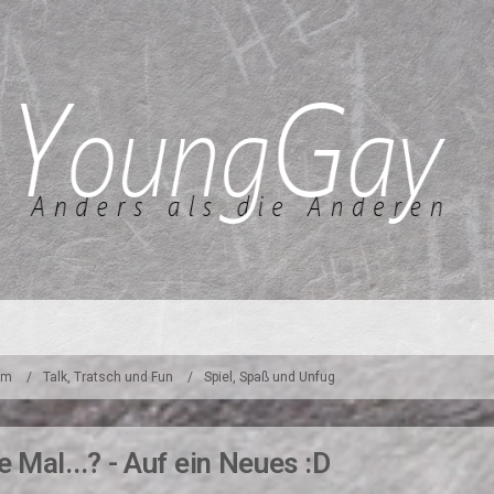
um
Talk, Tratsch und Fun
Spiel, Spaß und Unfug
 Mal...? - Auf ein Neues :D