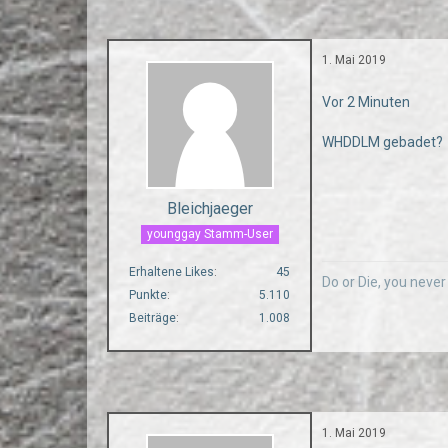
1. Mai 2019
Vor 2 Minuten
WHDDLM gebadet?
Bleichjaeger
younggay Stamm-User
Erhaltene Likes
45
Do or Die, you neve
Punkte
5.110
Beiträge
1.008
1. Mai 2019