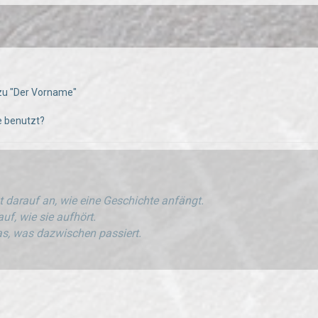
zu "Der Vorname"
e benutzt?
 darauf an, wie eine Geschichte anfängt.
uf, wie sie aufhört.
s, was dazwischen passiert.