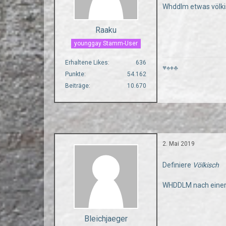
Whddlm etwas völk
Raaku
younggay Stamm-User
Erhaltene Likes
636
♥♠♦♣
Punkte
54.162
Beiträge
10.670
2. Mai 2019
Definiere
Völkisch
WHDDLM nach einer 
Bleichjaeger