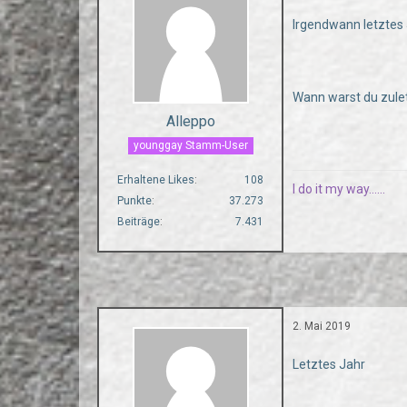
Irgendwann letztes 
Wann warst du zule
Alleppo
younggay Stamm-User
Erhaltene Likes
108
I do it my way......
Punkte
37.273
Beiträge
7.431
2. Mai 2019
Letztes Jahr