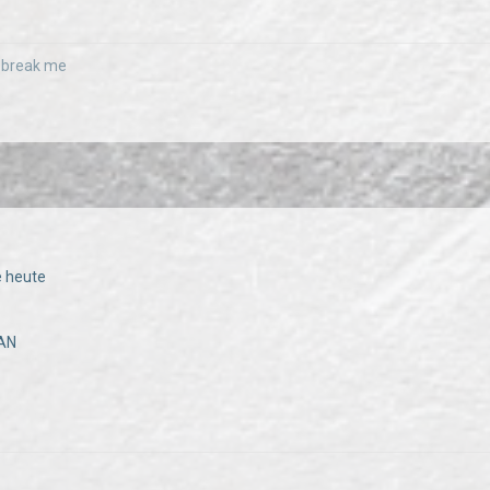
r break me
e heute
AN