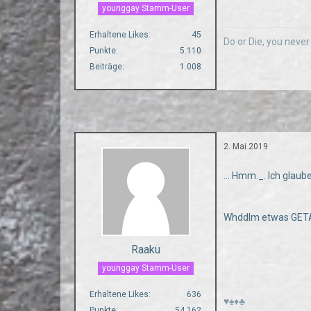
younggay Stamm-User
Erhaltene Likes
45
Do or Die, you neve
Punkte
5.110
Beiträge
1.008
2. Mai 2019
... Hmm._. Ich glaub
Whddlm etwas GET
Raaku
younggay Stamm-User
Erhaltene Likes
636
♥♠♦♣
Punkte
54.162