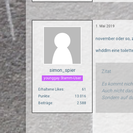
1. Mai 2019
november oder so, 
whddlm eine toilett
simon_spier
Zitat
younggay Stamm-User
Es kommt nicht
Erhaltene Likes
61
Auch nicht dara
Punkte
13.016
Sondern auf da
Beiträge
2.588