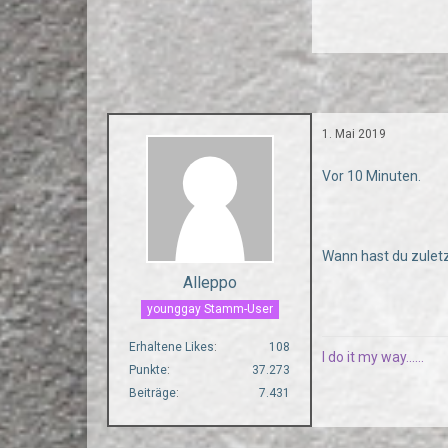
1. Mai 2019
Vor 10 Minuten.
Wann hast du zulet
Alleppo
younggay Stamm-User
Erhaltene Likes
108
I do it my way......
Punkte
37.273
Beiträge
7.431