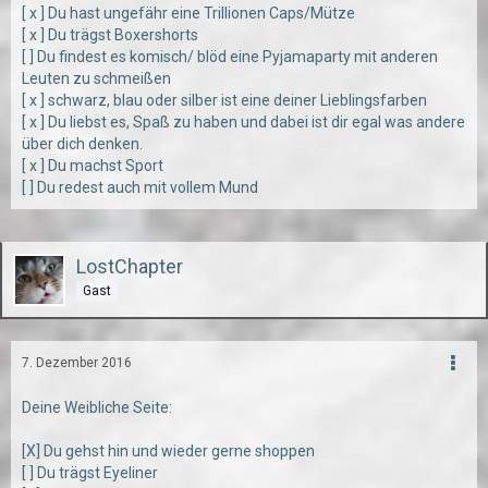
[ x ] Du hast ungefähr eine Trillionen Caps/Mütze
[ x ] Du trägst Boxershorts
[ ] Du findest es komisch/ blöd eine Pyjamaparty mit anderen
Leuten zu schmeißen
[ x ] schwarz, blau oder silber ist eine deiner Lieblingsfarben
[ x ] Du liebst es, Spaß zu haben und dabei ist dir egal was andere
über dich denken.
[ x ] Du machst Sport
[ ] Du redest auch mit vollem Mund
LostChapter
Gast
7. Dezember 2016
Deine Weibliche Seite:
[X] Du gehst hin und wieder gerne shoppen
[ ] Du trägst Eyeliner