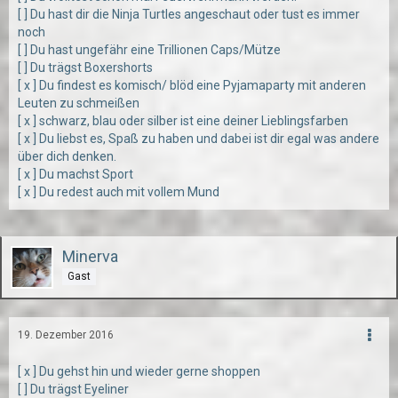
[ ] Du hast dir die Ninja Turtles angeschaut oder tust es immer
noch
[ ] Du hast ungefähr eine Trillionen Caps/Mütze
[ ] Du trägst Boxershorts
[ x ] Du findest es komisch/ blöd eine Pyjamaparty mit anderen
Leuten zu schmeißen
[ x ] schwarz, blau oder silber ist eine deiner Lieblingsfarben
[ x ] Du liebst es, Spaß zu haben und dabei ist dir egal was andere
über dich denken.
[ x ] Du machst Sport
[ x ] Du redest auch mit vollem Mund
Minerva
Gast
19. Dezember 2016
[ x ] Du gehst hin und wieder gerne shoppen
[ ] Du trägst Eyeliner