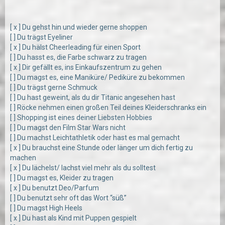
[ x ] Du gehst hin und wieder gerne shoppen
[ ] Du trägst Eyeliner
[ x ] Du hälst Cheerleading für einen Sport
[ ] Du hasst es, die Farbe schwarz zu tragen
[ x ] Dir gefällt es, ins Einkaufszentrum zu gehen
[ ] Du magst es, eine Maniküre/ Pediküre zu bekommen
[ ] Du trägst gerne Schmuck
[ ] Du hast geweint, als du dir Titanic angesehen hast
[ ] Röcke nehmen einen großen Teil deines Kleiderschranks ein
[ ] Shopping ist eines deiner Liebsten Hobbies
[ ] Du magst den Film Star Wars nicht
[ ] Du machst Leichtathletik oder hast es mal gemacht
[ x ] Du brauchst eine Stunde oder länger um dich fertig zu
machen
[ x ] Du lächelst/ lachst viel mehr als du solltest
[ ] Du magst es, Kleider zu tragen
[ x ] Du benutzt Deo/Parfum
[ ] Du benutzt sehr oft das Wort “süß”
[ ] Du magst High Heels
[ x ] Du hast als Kind mit Puppen gespielt