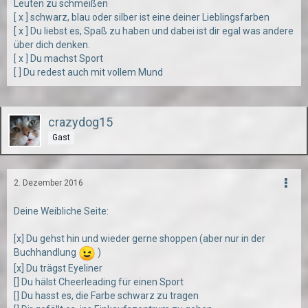
Leuten zu schmeißen
[ x ] schwarz, blau oder silber ist eine deiner Lieblingsfarben
[ x ] Du liebst es, Spaß zu haben und dabei ist dir egal was andere
über dich denken.
[ x ] Du machst Sport
[
] Du redest auch mit vollem Mund
crazydog15
Gast
2. Dezember 2016
Deine Weibliche Seite:
[x] Du gehst hin und wieder gerne shoppen (aber nur in der
Buchhandlung
)
[x] Du trägst Eyeliner
[] Du hälst Cheerleading für einen Sport
[] Du hasst es, die Farbe schwarz zu tragen