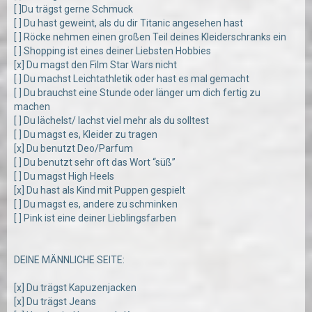
[ ]Du trägst gerne Schmuck
[ ] Du hast geweint, als du dir Titanic angesehen hast
[ ] Röcke nehmen einen großen Teil deines Kleiderschranks ein
[ ] Shopping ist eines deiner Liebsten Hobbies
[x] Du magst den Film Star Wars nicht
[ ] Du machst Leichtathletik oder hast es mal gemacht
[ ] Du brauchst eine Stunde oder länger um dich fertig zu
machen
[ ] Du lächelst/ lachst viel mehr als du solltest
[ ] Du magst es, Kleider zu tragen
[x] Du benutzt Deo/Parfum
[ ] Du benutzt sehr oft das Wort “süß”
[ ] Du magst High Heels
[x] Du hast als Kind mit Puppen gespielt
[ ] Du magst es, andere zu schminken
[ ] Pink ist eine deiner Lieblingsfarben
DEINE MÄNNLICHE SEITE:
[x] Du trägst Kapuzenjacken
[x] Du trägst Jeans