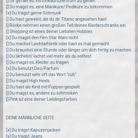
[] Dir gefällt es, ins Einkaufszentrum zu gehen
[] Du magst es, eine Maniküre/ Pediküre zu bekommen
[x] Du trägst gerne Schmuck
[] Du hast geweint, als du dir Titanic angesehen hast
[] Röcke nehmen einen großen Teil deines Kleiderschranks ein
[] Shopping ist eines deiner Liebsten Hobbies
[x] Du magst den Film Star Wars nicht
[] Du machst Leichtathletik oder hast es mal gemacht
[] Du brauchst eine Stunde oder länger um dich fertig zu machen
[] Du lächelst/ lachst viel mehr als du solltest
[] Du magst es, Kleider zu tragen
[x] Du benutzt Deo/Parfum
[] Du benutzt sehr oft das Wort “süß”
[] Du magst High Heels
[] Du hast als Kind mit Puppen gespielt
[] Du magst es, andere zu schminken
[] Pink ist eine deiner Lieblingsfarben
DEINE MÄNNLICHE SEITE:
[x] Du trägst Kapuzenjacken
[x] Du trägst Jeans