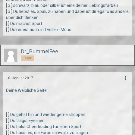
[ x ] schwarz, blau oder silber ist eine deiner Lieblingsfarben
[ x ] Du liebst es, Spaß zu haben und dabei ist dir egal was andere
über dich denken.
[ ] Du machst Sport
[ ] Du redest auch mit vollem Mund
Dr_PummelFee
Team
10. Januar 2017
Deine Weibliche Seite:
[ ] Du gehst hin und wieder gerne shoppen
[ ] Du trägst Eyeliner
[ ] Du hälst Cheerleading für einen Sport
[ ] Du hasst es, die Farbe schwarz zu tragen