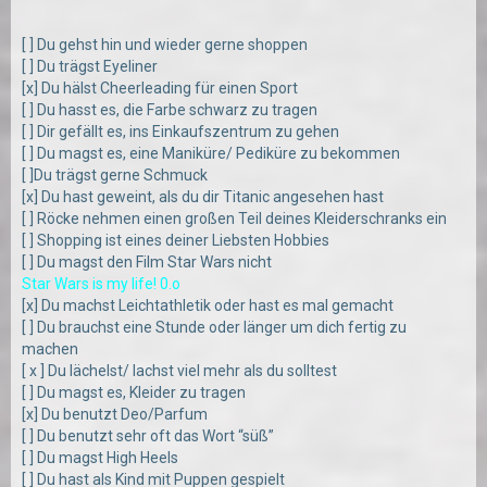
[ ] Du gehst hin und wieder gerne shoppen
[ ] Du trägst Eyeliner
[x] Du hälst Cheerleading für einen Sport
[ ] Du hasst es, die Farbe schwarz zu tragen
[ ] Dir gefällt es, ins Einkaufszentrum zu gehen
[ ] Du magst es, eine Maniküre/ Pediküre zu bekommen
[ ]Du trägst gerne Schmuck
[x] Du hast geweint, als du dir Titanic angesehen hast
[ ] Röcke nehmen einen großen Teil deines Kleiderschranks ein
[ ] Shopping ist eines deiner Liebsten Hobbies
[ ] Du magst den Film Star Wars nicht
Star Wars is my life! 0.o
[x] Du machst Leichtathletik oder hast es mal gemacht
[ ] Du brauchst eine Stunde oder länger um dich fertig zu
machen
[ x ] Du lächelst/ lachst viel mehr als du solltest
[ ] Du magst es, Kleider zu tragen
[x] Du benutzt Deo/Parfum
[ ] Du benutzt sehr oft das Wort “süß”
[ ] Du magst High Heels
[ ] Du hast als Kind mit Puppen gespielt