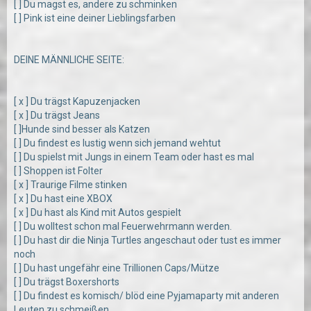
[ ] Du magst es, andere zu schminken
[ ] Pink ist eine deiner Lieblingsfarben
DEINE MÄNNLICHE SEITE:
[ x ] Du trägst Kapuzenjacken
[ x ] Du trägst Jeans
[ ]Hunde sind besser als Katzen
[ ] Du findest es lustig wenn sich jemand wehtut
[ ] Du spielst mit Jungs in einem Team oder hast es mal
[ ] Shoppen ist Folter
[ x ] Traurige Filme stinken
[ x ] Du hast eine XBOX
[ x ] Du hast als Kind mit Autos gespielt
[ ] Du wolltest schon mal Feuerwehrmann werden.
[ ] Du hast dir die Ninja Turtles angeschaut oder tust es immer
noch
[ ] Du hast ungefähr eine Trillionen Caps/Mütze
[ ] Du trägst Boxershorts
[ ] Du findest es komisch/ blöd eine Pyjamaparty mit anderen
Leuten zu schmeißen