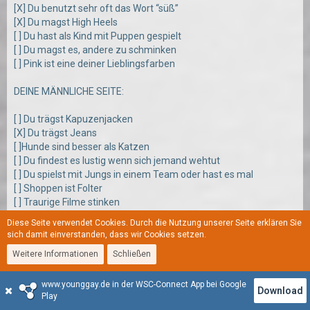
[X] Du benutzt sehr oft das Wort “süß”
[X] Du magst High Heels
[ ] Du hast als Kind mit Puppen gespielt
[ ] Du magst es, andere zu schminken
[ ] Pink ist eine deiner Lieblingsfarben
DEINE MÄNNLICHE SEITE:
[ ] Du trägst Kapuzenjacken
[X] Du trägst Jeans
[ ]Hunde sind besser als Katzen
[ ] Du findest es lustig wenn sich jemand wehtut
[ ] Du spielst mit Jungs in einem Team oder hast es mal
[ ] Shoppen ist Folter
[ ] Traurige Filme stinken
[ ] Du hast eine XBOX
Diese Seite verwendet Cookies. Durch die Nutzung unserer Seite erklären Sie
[X] Du hast als Kind mit Autos gespielt
sich damit einverstanden, dass wir Cookies setzen.
[ ] Du wolltest schon mal Feuerwehrmann werden.
Weitere Informationen
Schließen
[ ] Du hast dir die Ninja Turtles angeschaut oder tust es immer
noch
[ ] Du hast ungefähr eine Trillionen Caps/Mütze
www.younggay.de in der WSC-Connect App bei Google
Download
Play
[X] Du trägst Boxershorts