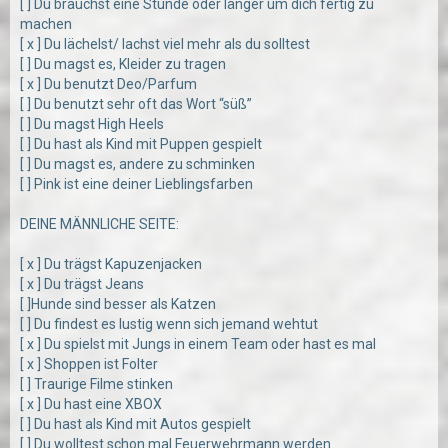
[ ] Du brauchst eine Stunde oder länger um dich fertig zu
machen
[ x ] Du lächelst/ lachst viel mehr als du solltest
[ ] Du magst es, Kleider zu tragen
[ x ] Du benutzt Deo/Parfum
[ ] Du benutzt sehr oft das Wort “süß”
[ ] Du magst High Heels
[ ] Du hast als Kind mit Puppen gespielt
[ ] Du magst es, andere zu schminken
[ ] Pink ist eine deiner Lieblingsfarben
DEINE MÄNNLICHE SEITE:
[ x ] Du trägst Kapuzenjacken
[ x ] Du trägst Jeans
[ ]Hunde sind besser als Katzen
[ ] Du findest es lustig wenn sich jemand wehtut
[ x ] Du spielst mit Jungs in einem Team oder hast es mal
[ x ] Shoppen ist Folter
[ ] Traurige Filme stinken
[ x ] Du hast eine XBOX
[ ] Du hast als Kind mit Autos gespielt
[ ] Du wolltest schon mal Feuerwehrmann werden.