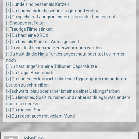
[?] Hunde sind besser als Katzen
[x] Du findest es lustig wenn sich jemand wehtut
[x] Du spielst mit Jungs in einem Team oder hast es mal
[] Shoppen ist Folter
[] Traurige Filme stinken
[x] Du hast eine XBOX
[x] Du hast als Kind mit Autos gespielt
[] Du wolltest schon mal Feuerwehrmann werden.
[] Du hast dir die Ninja Turtles angeschaut oder tust es immer
noch
[] Du hast ungefähr eine Trillionen Caps/Mütze
[x] Du trägst Boxershorts
[x] Du findest es komisch/ blöd eine Pyjamaparty mit anderen
Leuten zu schmeißen
[x] schwarz, blau oder silber ist eine deiner Lieblingsfarben
[x] Du liebst es, Spaß zu haben und dabei ist dir egal was andere
über dich denken.
[x] Du machst Sport
[x] Du redest auch mit vollem Mund
JohnDoe