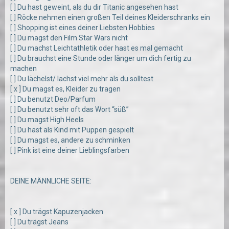
[ ] Du hast geweint, als du dir Titanic angesehen hast
[ ] Röcke nehmen einen großen Teil deines Kleiderschranks ein
[ ] Shopping ist eines deiner Liebsten Hobbies
[ ] Du magst den Film Star Wars nicht
[ ] Du machst Leichtathletik oder hast es mal gemacht
[ ] Du brauchst eine Stunde oder länger um dich fertig zu
machen
[ ] Du lächelst/ lachst viel mehr als du solltest
[ x ] Du magst es, Kleider zu tragen
[ ] Du benutzt Deo/Parfum
[ ] Du benutzt sehr oft das Wort “süß”
[ ] Du magst High Heels
[ ] Du hast als Kind mit Puppen gespielt
[ ] Du magst es, andere zu schminken
[ ] Pink ist eine deiner Lieblingsfarben
DEINE MÄNNLICHE SEITE:
[ x ] Du trägst Kapuzenjacken
[ ] Du trägst Jeans