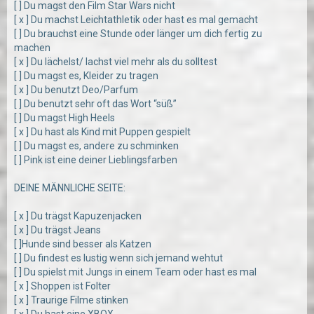
[ ] Du magst den Film Star Wars nicht
[ x ] Du machst Leichtathletik oder hast es mal gemacht
[ ] Du brauchst eine Stunde oder länger um dich fertig zu
machen
[ x ] Du lächelst/ lachst viel mehr als du solltest
[ ] Du magst es, Kleider zu tragen
[ x ] Du benutzt Deo/Parfum
[ ] Du benutzt sehr oft das Wort “süß”
[ ] Du magst High Heels
[ x ] Du hast als Kind mit Puppen gespielt
[ ] Du magst es, andere zu schminken
[ ] Pink ist eine deiner Lieblingsfarben
DEINE MÄNNLICHE SEITE:
[ x ] Du trägst Kapuzenjacken
[ x ] Du trägst Jeans
[ ]Hunde sind besser als Katzen
[ ] Du findest es lustig wenn sich jemand wehtut
[ ] Du spielst mit Jungs in einem Team oder hast es mal
[ x ] Shoppen ist Folter
[ x ] Traurige Filme stinken