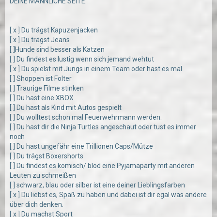
DEINE MÄNNLICHE SEITE:
[ x ] Du trägst Kapuzenjacken
[ x ] Du trägst Jeans
[ ]Hunde sind besser als Katzen
[ ] Du findest es lustig wenn sich jemand wehtut
[ x ] Du spielst mit Jungs in einem Team oder hast es mal
[ ] Shoppen ist Folter
[ ] Traurige Filme stinken
[ ] Du hast eine XBOX
[ ] Du hast als Kind mit Autos gespielt
[ ] Du wolltest schon mal Feuerwehrmann werden.
[ ] Du hast dir die Ninja Turtles angeschaut oder tust es immer
noch
[ ] Du hast ungefähr eine Trillionen Caps/Mütze
[ ] Du trägst Boxershorts
[ ] Du findest es komisch/ blöd eine Pyjamaparty mit anderen
Leuten zu schmeißen
[ ] schwarz, blau oder silber ist eine deiner Lieblingsfarben
[ x ] Du liebst es, Spaß zu haben und dabei ist dir egal was andere
über dich denken.
[ x ] Du machst Sport