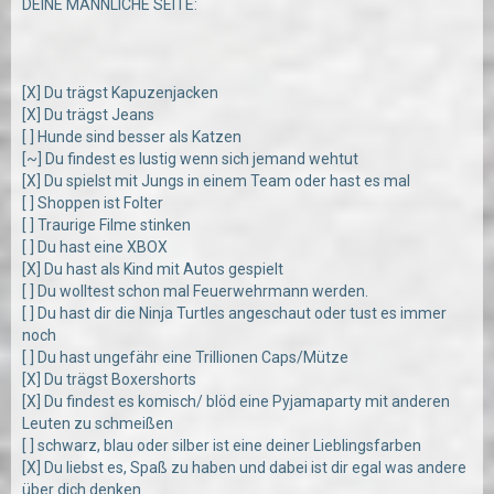
DEINE MÄNNLICHE SEITE:
[X] Du trägst Kapuzenjacken
[X] Du trägst Jeans
[ ] Hunde sind besser als Katzen
[~] Du findest es lustig wenn sich jemand wehtut
[X] Du spielst mit Jungs in einem Team oder hast es mal
[ ] Shoppen ist Folter
[ ] Traurige Filme stinken
[ ] Du hast eine XBOX
[X] Du hast als Kind mit Autos gespielt
[ ] Du wolltest schon mal Feuerwehrmann werden.
[ ] Du hast dir die Ninja Turtles angeschaut oder tust es immer
noch
[ ] Du hast ungefähr eine Trillionen Caps/Mütze
[X] Du trägst Boxershorts
[X] Du findest es komisch/ blöd eine Pyjamaparty mit anderen
Leuten zu schmeißen
[ ] schwarz, blau oder silber ist eine deiner Lieblingsfarben
[X] Du liebst es, Spaß zu haben und dabei ist dir egal was andere
über dich denken.