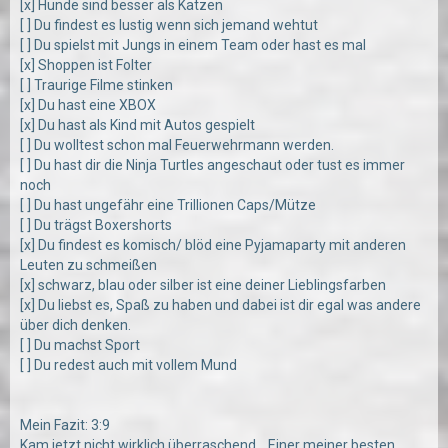
[x] Hunde sind besser als Katzen
[ ] Du findest es lustig wenn sich jemand wehtut
[ ] Du spielst mit Jungs in einem Team oder hast es mal
[x] Shoppen ist Folter
[ ] Traurige Filme stinken
[x] Du hast eine XBOX
[x] Du hast als Kind mit Autos gespielt
[ ] Du wolltest schon mal Feuerwehrmann werden.
[ ] Du hast dir die Ninja Turtles angeschaut oder tust es immer
noch
[ ] Du hast ungefähr eine Trillionen Caps/Mütze
[ ] Du trägst Boxershorts
[x] Du findest es komisch/ blöd eine Pyjamaparty mit anderen
Leuten zu schmeißen
[x] schwarz, blau oder silber ist eine deiner Lieblingsfarben
[x] Du liebst es, Spaß zu haben und dabei ist dir egal was andere
über dich denken.
[ ] Du machst Sport
[ ] Du redest auch mit vollem Mund
Mein Fazit: 3:9
Kam jetzt nicht wirklich überraschend... Einer meiner besten