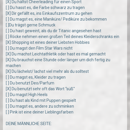
[X] Du hältst Cheerleading für einen Sport
[ ] Du hasst es, die Farbe schwarz zu tragen
[X] Dir gefällt es, ins Einkaufszentrum zu gehen
[ ] Du magst es, eine Maniküre/ Pediküre zu bekommen
[ ]Du trägst gerne Schmuck
[ ] Du hast geweint, als du dir Titanic angesehen hast
[ ] Röcke nehmen einen großen Teil deines Kleiderschranks ein
[X] Shopping ist eines deiner Liebsten Hobbies
[ ] Du magst den Film Star Wars nicht
[X] Du machst Leichtathletik oder hast es mal gemacht
[X] Du brauchst eine Stunde oder länger um dich fertig zu
machen
[X] Du lächelst/ lachst viel mehr als du solltest
[ ] Du magst es, Kleider zu tragen
[ ] Du benutzt Deo/Parfum
[X] Du benutzt sehr oft das Wort “süß”
[ ] Du magst High Heels
[ ] Du hast als Kind mit Puppen gespielt
[ ] Du magst es, andere zu schminken
[ ] Pink ist eine deiner Lieblingsfarben
DEINE MÄNNLICHE SEITE: