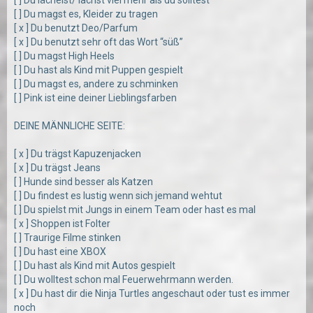
[ ] Du lächelst/ lachst viel mehr als du solltest
[ ] Du magst es, Kleider zu tragen
[ x ] Du benutzt Deo/Parfum
[ x ] Du benutzt sehr oft das Wort “süß”
[ ] Du magst High Heels
[ ] Du hast als Kind mit Puppen gespielt
[ ] Du magst es, andere zu schminken
[ ] Pink ist eine deiner Lieblingsfarben
DEINE MÄNNLICHE SEITE:
[ x ] Du trägst Kapuzenjacken
[ x ] Du trägst Jeans
[ ] Hunde sind besser als Katzen
[ ] Du findest es lustig wenn sich jemand wehtut
[ ] Du spielst mit Jungs in einem Team oder hast es mal
[ x ] Shoppen ist Folter
[ ] Traurige Filme stinken
[ ] Du hast eine XBOX
[ ] Du hast als Kind mit Autos gespielt
[ ] Du wolltest schon mal Feuerwehrmann werden.
[ x ] Du hast dir die Ninja Turtles angeschaut oder tust es immer
noch