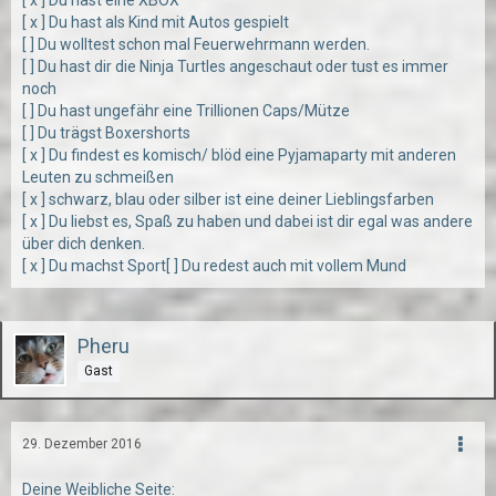
[ x ] Du hast eine XBOX
[ x ] Du hast als Kind mit Autos gespielt
[ ] Du wolltest schon mal Feuerwehrmann werden.
[ ] Du hast dir die Ninja Turtles angeschaut oder tust es immer
noch
[ ] Du hast ungefähr eine Trillionen Caps/Mütze
[ ] Du trägst Boxershorts
[ x ] Du findest es komisch/ blöd eine Pyjamaparty mit anderen
Leuten zu schmeißen
[ x ] schwarz, blau oder silber ist eine deiner Lieblingsfarben
[ x ] Du liebst es, Spaß zu haben und dabei ist dir egal was andere
über dich denken.
[ x ] Du machst Sport[ ] Du redest auch mit vollem Mund
Pheru
Gast
29. Dezember 2016
Deine Weibliche Seite: