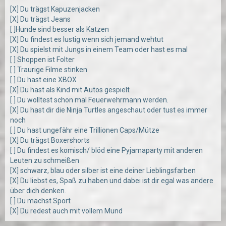
[X] Du trägst Kapuzenjacken
[X] Du trägst Jeans
[ ]Hunde sind besser als Katzen
[X] Du findest es lustig wenn sich jemand wehtut
[X] Du spielst mit Jungs in einem Team oder hast es mal
[ ] Shoppen ist Folter
[ ] Traurige Filme stinken
[ ] Du hast eine XBOX
[X] Du hast als Kind mit Autos gespielt
[ ] Du wolltest schon mal Feuerwehrmann werden.
[X] Du hast dir die Ninja Turtles angeschaut oder tust es immer
noch
[ ] Du hast ungefähr eine Trillionen Caps/Mütze
[X] Du trägst Boxershorts
[ ] Du findest es komisch/ blöd eine Pyjamaparty mit anderen
Leuten zu schmeißen
[X] schwarz, blau oder silber ist eine deiner Lieblingsfarben
[X] Du liebst es, Spaß zu haben und dabei ist dir egal was andere
über dich denken.
[ ] Du machst Sport
[X] Du redest auch mit vollem Mund