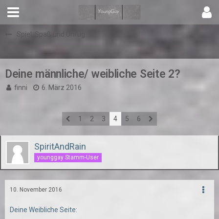
Spiel, Spaß und Unfug
Deine männliche/ weibliche Seite 2?
finni
6. März 2016
1
2
3
4
5
6
SpiritAndRain
younggay Stamm-User
10. November 2016
Deine Weibliche Seite: