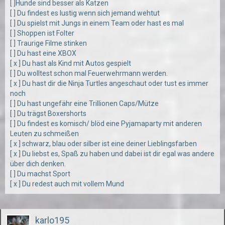
[ ]Hunde sind besser als Katzen
[ ] Du findest es lustig wenn sich jemand wehtut
[ ] Du spielst mit Jungs in einem Team oder hast es mal
[ ] Shoppen ist Folter
[ ] Traurige Filme stinken
[ ] Du hast eine XBOX
[ x ] Du hast als Kind mit Autos gespielt
[ ] Du wolltest schon mal Feuerwehrmann werden.
[ x ] Du hast dir die Ninja Turtles angeschaut oder tust es immer
noch
[ ] Du hast ungefähr eine Trillionen Caps/Mütze
[ ] Du trägst Boxershorts
[ ] Du findest es komisch/ blöd eine Pyjamaparty mit anderen
Leuten zu schmeißen
[ x ] schwarz, blau oder silber ist eine deiner Lieblingsfarben
[ x ] Du liebst es, Spaß zu haben und dabei ist dir egal was andere
über dich denken.
[ ] Du machst Sport
[ x ] Du redest auch mit vollem Mund
karlo195