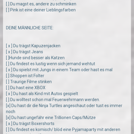
[ ] Du magst es, andere zu schminken
[ ] Pink ist eine deiner Lieblingsfarben
DEINE MÄNNLICHE SEITE:
[ x ] Du trägst Kapuzenjacken
[ x ] Du trägst Jeans
[ ]Hunde sind besser als Katzen
[ ] Du findest es lustig wenn sich jemand wehtut
[ x ] Du spielst mit Jungs in einem Team oder hast es mal
[ ] Shoppen ist Folter
[ ] Traurige Filme stinken
[ ] Du hast eine XBOX
[ x ] Du hast als Kind mit Autos gespielt
[ ] Du wolltest schon mal Feuerwehrmann werden.
[x] Du hast dir die Ninja Turtles angeschaut oder tust es immer
noch
[x] Du hast ungefähr eine Trillionen Caps/Mütze
[ x ] Du trägst Boxershorts
[ ] Du findest es komisch/ blöd eine Pyjamaparty mit anderen