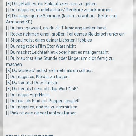
[X] Dir gefällt es, ins Einkaufszentrum zu gehen
[ ] Du magst es, eine Maniküre/ Pediküre zu bekommen
[X] Du trägst gerne Schmuck (kommt drauf an... Kette und
Armband XD)
[ ] Du hast geweint, als du dir Titanic angesehen hast
[ ] Röcke nehmen einen großen Teil deines Kleiderschranks ein
[ ] Shopping ist eines deiner Liebsten Hobbies
[ ] Du magst den Film Star Wars nicht
[ ] Du machst Leichtathletik oder hast es mal gemacht
[ ] Du brauchst eine Stunde oder länger um dich fertig zu
machen
[X] Du lächelst/ lachst viel mehr als du solltest
[ ] Du magst es, Kleider zu tragen
[X] Du benutzt Deo/Parfum
[X] Du benutzt sehr oft das Wort “süß”
[ ] Du magst High Heels
[ ] Du hast als Kind mit Puppen gespielt
[ ] Du magst es, andere zu schminken
[ ] Pink ist eine deiner Lieblingsfarben