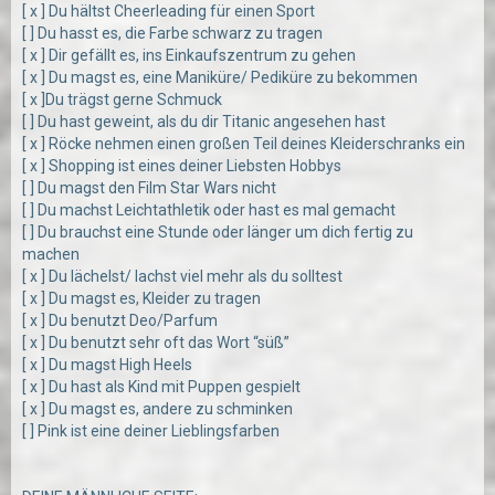
[ x ] Du hältst Cheerleading für einen Sport
[ ] Du hasst es, die Farbe schwarz zu tragen
[ x ] Dir gefällt es, ins Einkaufszentrum zu gehen
[ x ] Du magst es, eine Maniküre/ Pediküre zu bekommen
[ x ]Du trägst gerne Schmuck
[ ] Du hast geweint, als du dir Titanic angesehen hast
[ x ] Röcke nehmen einen großen Teil deines Kleiderschranks ein
[ x ] Shopping ist eines deiner Liebsten Hobbys
[ ] Du magst den Film Star Wars nicht
[ ] Du machst Leichtathletik oder hast es mal gemacht
[ ] Du brauchst eine Stunde oder länger um dich fertig zu
machen
[ x ] Du lächelst/ lachst viel mehr als du solltest
[ x ] Du magst es, Kleider zu tragen
[ x ] Du benutzt Deo/Parfum
[ x ] Du benutzt sehr oft das Wort “süß”
[ x ] Du magst High Heels
[ x ] Du hast als Kind mit Puppen gespielt
[ x ] Du magst es, andere zu schminken
[ ] Pink ist eine deiner Lieblingsfarben