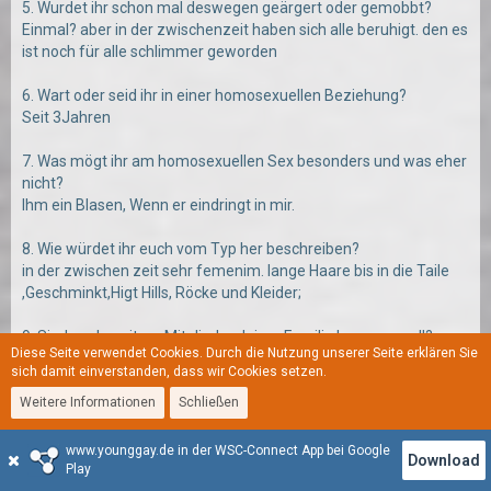
5. Wurdet ihr schon mal deswegen geärgert oder gemobbt?
Einmal? aber in der zwischenzeit haben sich alle beruhigt. den es
ist noch für alle schlimmer geworden
6. Wart oder seid ihr in einer homosexuellen Beziehung?
Seit 3Jahren
7. Was mögt ihr am homosexuellen Sex besonders und was eher
nicht?
Ihm ein Blasen, Wenn er eindringt in mir.
8. Wie würdet ihr euch vom Typ her beschreiben?
in der zwischen zeit sehr femenim. lange Haare bis in die Taile
,Geschminkt,Higt Hills, Röcke und Kleider;
9. Sind noch weitere Mitglieder deiner Familie homosexuell?
Diese Seite verwendet Cookies. Durch die Nutzung unserer Seite erklären Sie
sich damit einverstanden, dass wir Cookies setzen.
NEIN
10. Wie setzt ihr euch für die Rechte der Homosexuellen ein?
Weitere Informationen
Schließen
www.younggay.de in der WSC-Connect App bei Google
Download
Mir sind im Moment nicht mehr Fragen eingefallen, aber es
Play
dürfen gerne weitere Fragen eingefügt werden.