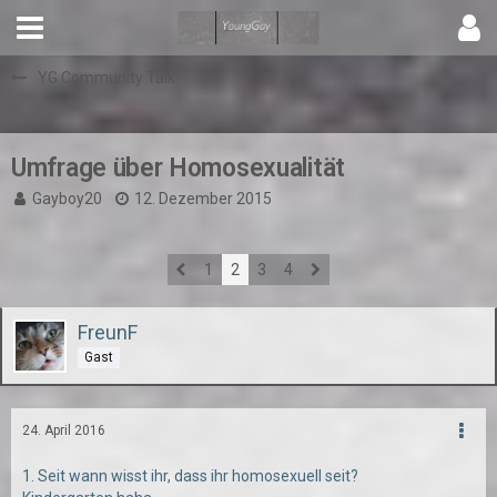
YG Community Talk
Umfrage über Homosexualität
Gayboy20
12. Dezember 2015
1
2
3
4
FreunF
Gast
24. April 2016
1. Seit wann wisst ihr, dass ihr homosexuell seit?