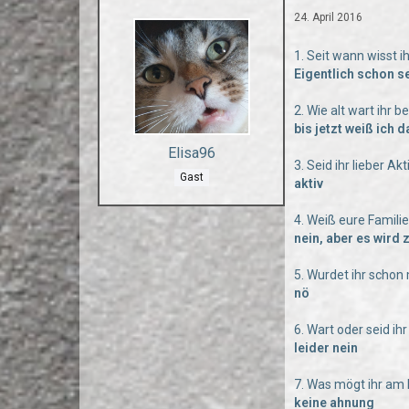
24. April 2016
1. Seit wann wisst i
Eigentlich schon se
2. Wie alt wart ihr 
bis jetzt weiß ich d
Elisa96
3. Seid ihr lieber Ak
Gast
aktiv
4. Weiß eure Famili
nein, aber es wird z
5. Wurdet ihr scho
nö
6. Wart oder seid i
leider nein
7. Was mögt ihr am
keine ahnung