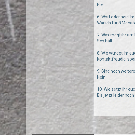
Nie
6. Wart oder seid i
War ich für 8 Monat
7. Was mögt ihr am
Sex halt
8. Wie würdet ihr e
Kontaktfreudig, spon
9. Sind noch weiter
Nein
10. Wie setzt ihr e
Bis jetzt leider noch