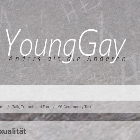
um
Talk, Tratsch und Fun
YG Community Talk
ualität