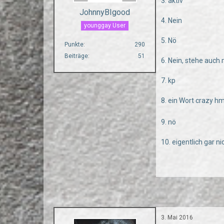
3. aktiv
JohnnyBIgood
4. Nein
younggay User
5. Nö
Punkte
290
Beiträge
51
6. Nein, stehe auc
7. kp
8. ein Wort crazy 
9. nö
10. eigentlich gar ni
3. Mai 2016