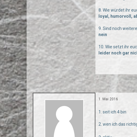
8. Wie würdet ihr e
loyal, humorvoll, 
9. Sind noch weiter
nein
10. Wie setzt ihr e
leider noch gar nic
1. Mai 2016
1. seit ich 4 bin
2. wen ich das richt