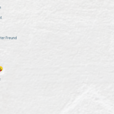
n
ht
ster Freund
3