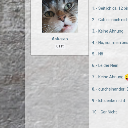
1. - Seit ich ca. 12 bi
2. - Gab es noch nic
3. - Keine Ahnung
Askaras
4. - Nö, nur mein be
Gast
5. - Nö
6. - Leider Nein
7. - Keine Ahnung
8. - durcheinander :
9. - Ich denke nicht
10. - Gar Nicht