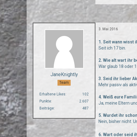
3. Mai 2016
1. Seit wann wisst 
Seit ich 17 bin.
2. Wie alt wart ihr
War glaub 18 oder 1
JaneKnightly
3. Seid ihr lieber 
Team
Mehr passiv als akti
Erhaltene Likes
102
4. Weiß eure Famil
Punkte
2.607
Ja, meine Eltern u
Beiträge
487
5. Wurdet ihr sch
Nein, bisher nicht.
6. Wart oder seid 