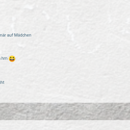
h mär auf Mädchen
hm hm
cht