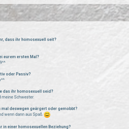
ihr, dass ihr homosexuell seit?
 bei eurem ersten Mal?
9^^
Aktiv oder Passiv?
v^^
ie das ihr homosexuell seid?
nd meine Schwester.
on mal deswegen geärgert oder gemobbt?
 Und wenn dann aus Spaß
ihr in einer homosexuellen Beziehung?