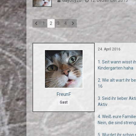
Gayboy20
12. Dezember 2015
1
2
3
4
24. April 2016
1. Seit wann wisst i
Kindergarten haha
2. Wie alt wart ihr 
16
FreunF
3. Seid ihr lieber Ak
Gast
Aktiv
4. Weiß eure Famili
Nein, die sind stren
5. Wurdet ihr scho