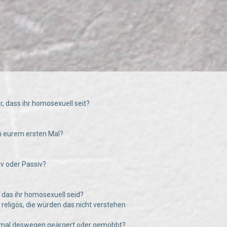
hr, dass ihr homosexuell seit?
bei eurem ersten Mal?
tiv oder Passiv?
e das ihr homosexuell seid?
g religös, die würden das nicht verstehen
n mal deswegen geärgert oder gemobbt?