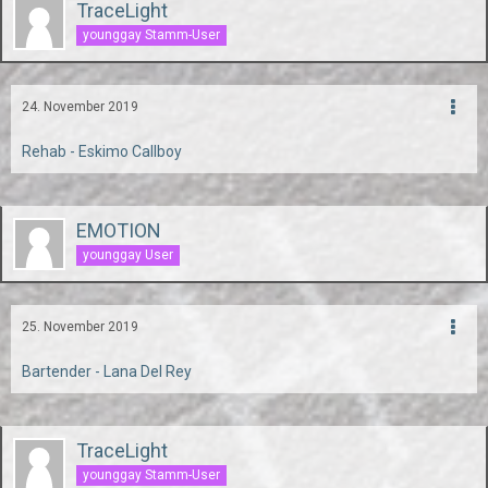
TraceLight
younggay Stamm-User
24. November 2019
Rehab - Eskimo Callboy
EMOTION
younggay User
25. November 2019
Bartender - Lana Del Rey
TraceLight
younggay Stamm-User