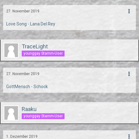
27. November 2019
Love Song - Lana Del Rey
TraceLight
younggay Stamm-User
27. November 2019
GottMensch - Schock
Raaku
younggay Stamm-User
1. Dezember 2019