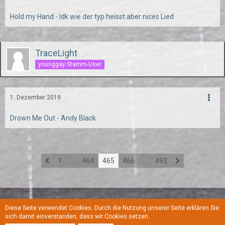
Hold my Hand - Idk wie der typ heisst aber nices Lied
TraceLight
younggay Stamm-User
1. Dezember 2019
Drown Me Out - Andy Black
1
…
464
465
466
…
492
Diese Seite verwendet Cookies. Durch die Nutzung unserer Seite erklären Sie
Regeln
Datenschutzerklärung
Kontakt
Impressum
sich damit einverstanden, dass wir Cookies setzen.