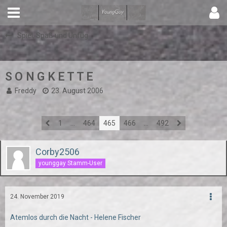
Spiel, Spaß und Unfug
S O N G K E T T E
Freddy
23. August 2006
1
…
464
465
466
…
492
Corby2506
younggay Stamm-User
24. November 2019
Atemlos durch die Nacht - Helene Fischer