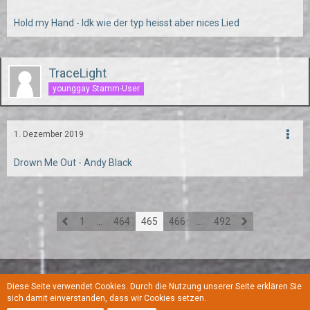
Hold my Hand - Idk wie der typ heisst aber nices Lied
TraceLight
younggay Stamm-User
1. Dezember 2019
Drown Me Out - Andy Black
1
…
464
465
466
…
492
Diese Seite verwendet Cookies. Durch die Nutzung unserer Seite erklären Sie
Regeln
Datenschutzerklärung
Kontakt
Impressum
sich damit einverstanden, dass wir Cookies setzen.