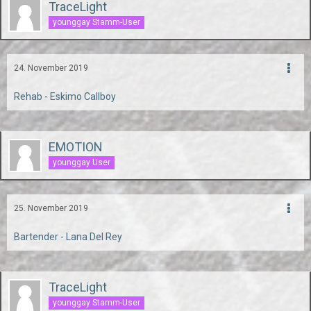
TraceLight
younggay Stamm-User
24. November 2019
Rehab - Eskimo Callboy
EMOTION
younggay User
25. November 2019
Bartender - Lana Del Rey
TraceLight
younggay Stamm-User