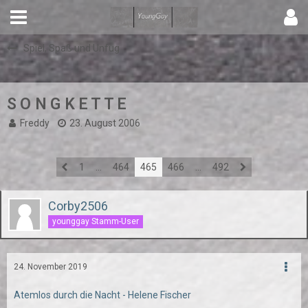
Spiel, Spaß und Unfug
S O N G K E T T E
Freddy
23. August 2006
1
…
464
465
466
…
492
Corby2506
younggay Stamm-User
24. November 2019
Atemlos durch die Nacht - Helene Fischer