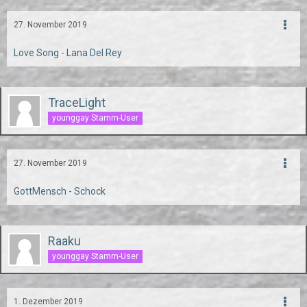
27. November 2019
Love Song - Lana Del Rey
TraceLight
younggay Stamm-User
27. November 2019
GottMensch - Schock
Raaku
younggay Stamm-User
1. Dezember 2019