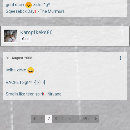
geht doch
zicke *g*
Sqeezebox Day
s
- The Murmurs
Kampfkeks86
Gast
31. August 2006
selba zicke
RACHE folgt^^ :-] :-] :-]
Smells like teen spiri
t
- Nirvana
1
2
3
4
5
…
492