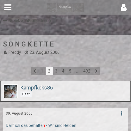
Spiel, Spaß und Unfug
S O N G K E T T E
Freddy
23. August 2006
1
2
3
4
5
…
492
Kampfkeks86
Gast
30. August 2006
Darf ich das behalte
n
- Wir sind Helden