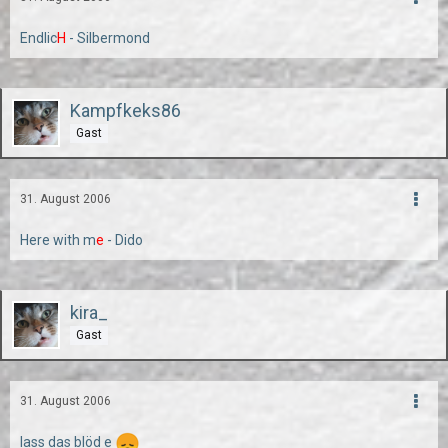
Endlic
H
- Silbermond
Kampfkeks86
Gast
31. August 2006
Here with m
e
- Dido
kira_
Gast
31. August 2006
lass das blöd e