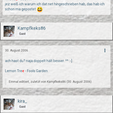
jez weiß ich warum ich dat net hingeschrieben hab, das hab ich
schon ma gepostet
Kampfkeks86
Gast
30. August 2006
ach hast du? naja.doppelt hält besser..^^ :-]
Lemon Tre
e
- Fools Garden
Einmal editiert, zuletzt von Kampfkeks86 (
30. August 2006
)
kira_
Gast