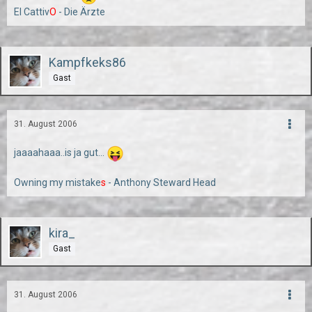
El Cattiv
O
- Die Ärzte
Kampfkeks86
Gast
31. August 2006
jaaaahaaa..is ja gut...
Owning my mistake
s
- Anthony Steward Head
kira_
Gast
31. August 2006