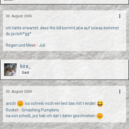
30. August 2006
ich hätte erwartet, dass the kill kommt,aba auf sowas kommst
du ja nich*gg*
Regen und Mee
r
- Juli
kira_
Gast
30. August 2006
arsch
los schreib noch ein lied das mit t endet
Rocke
t
- Smashing Pumpkins
na son scheiß, jez hab ich dat t dahin geschrieben