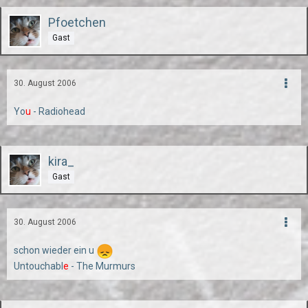
Pfoetchen
Gast
30. August 2006
Yo
u
- Radiohead
kira_
Gast
30. August 2006
schon wieder ein u
Untouchabl
e
- The Murmurs