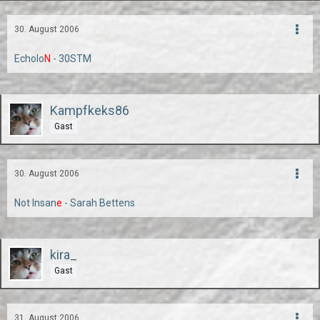
30. August 2006
Echolo
N
- 30STM
Kampfkeks86
Gast
30. August 2006
Not Insan
e
- Sarah Bettens
kira_
Gast
31. August 2006