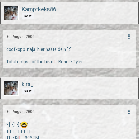
Kampfkeks86
Gast
30. August 2006
doofkopp..naja..hier haste dein "t"
Total eclipse of the hear
t
- Bonnie Tyler
kira_
Gast
30. August 2006
:-] :-] :-]
TTTTTTTTT
The Kil
L
- 30STM