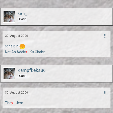
kira_
Gast
30. August 2006
scheiß n
Not An Addic
t
- K's Choice
Kampfkeks86
Gast
30. August 2006
The
y
- Jem