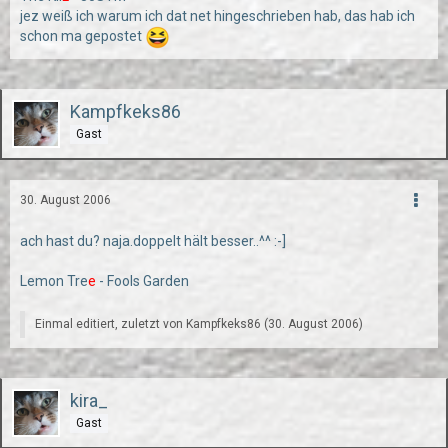
jez weiß ich warum ich dat net hingeschrieben hab, das hab ich
schon ma gepostet
Kampfkeks86
Gast
30. August 2006
ach hast du? naja.doppelt hält besser..^^ :-]
Lemon Tre
e
- Fools Garden
Einmal editiert, zuletzt von Kampfkeks86 (
30. August 2006
)
kira_
Gast