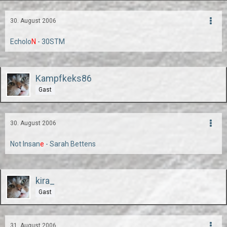
30. August 2006
Echolo
N
- 30STM
Kampfkeks86
Gast
30. August 2006
Not Insan
e
- Sarah Bettens
kira_
Gast
31. August 2006