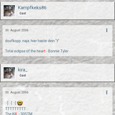
Kampfkeks86
Gast
30. August 2006
doofkopp..naja..hier haste dein "t"
Total eclipse of the hear
t
- Bonnie Tyler
kira_
Gast
30. August 2006
:-] :-] :-]
TTTTTTTTT
The Kil
L
- 30STM