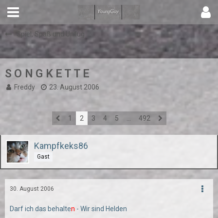
Spiel, Spaß und Unfug
S O N G K E T T E
Freddy
23. August 2006
1
2
3
4
5
…
492
Kampfkeks86
Gast
30. August 2006
Darf ich das behalte
n
- Wir sind Helden