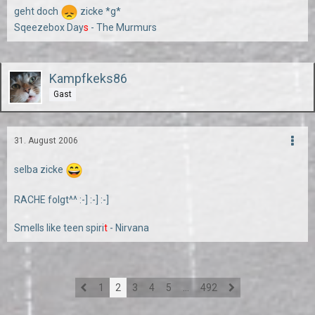
geht doch
zicke *g*
Sqeezebox Day
s
- The Murmurs
Kampfkeks86
Gast
31. August 2006
selba zicke
RACHE folgt^^ :-] :-] :-]
Smells like teen spiri
t
- Nirvana
1
2
3
4
5
…
492