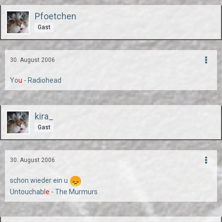
Pfoetchen
Gast
30. August 2006
Yo
u
- Radiohead
kira_
Gast
30. August 2006
schon wieder ein u
Untouchabl
e
- The Murmurs