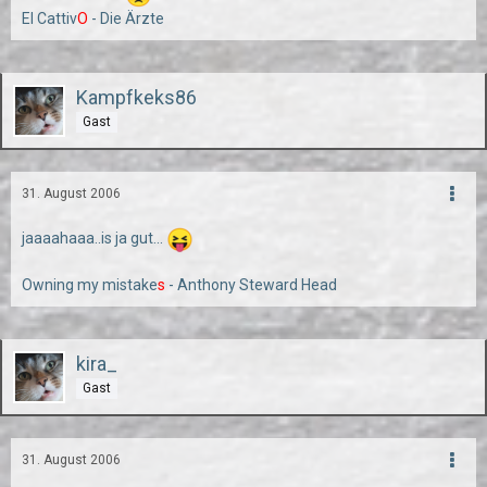
El Cattiv
O
- Die Ärzte
Kampfkeks86
Gast
31. August 2006
jaaaahaaa..is ja gut...
Owning my mistake
s
- Anthony Steward Head
kira_
Gast
31. August 2006