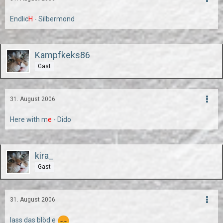
Endlic
H
- Silbermond
Kampfkeks86
Gast
31. August 2006
Here with m
e
- Dido
kira_
Gast
31. August 2006
lass das blöd e