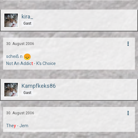
kira_
Gast
30. August 2006
scheiß n
Not An Addic
t
- K's Choice
Kampfkeks86
Gast
30. August 2006
The
y
- Jem