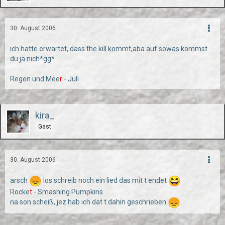
30. August 2006
ich hätte erwartet, dass the kill kommt,aba auf sowas kommst
du ja nich*gg*
Regen und Mee
r
- Juli
kira_
Gast
30. August 2006
arsch
los schreib noch ein lied das mit t endet
Rocke
t
- Smashing Pumpkins
na son scheiß, jez hab ich dat t dahin geschrieben