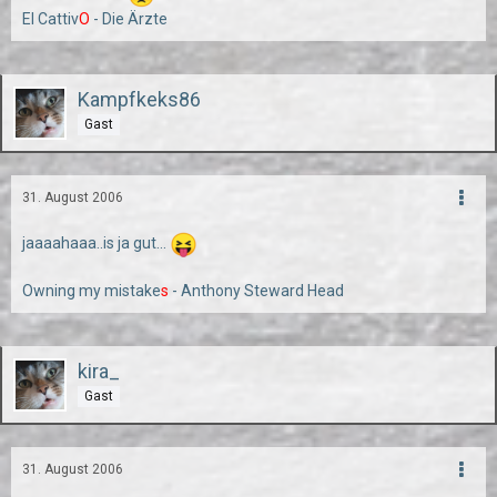
El Cattiv
O
- Die Ärzte
Kampfkeks86
Gast
31. August 2006
jaaaahaaa..is ja gut...
Owning my mistake
s
- Anthony Steward Head
kira_
Gast
31. August 2006