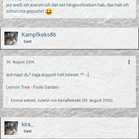
jez weiß ich warum ich dat net hingeschrieben hab, das hab ich
schon ma gepostet
Kampfkeks86
Gast
30. August 2006
ach hast du? naja.doppelt hält besser..^^ :-]
Lemon Tre
e
- Fools Garden
Einmal editiert, zuletzt von Kampfkeks86 (
30. August 2006
)
kira_
Gast