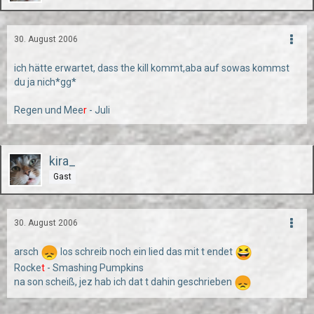
30. August 2006
ich hätte erwartet, dass the kill kommt,aba auf sowas kommst
du ja nich*gg*
Regen und Mee
r
- Juli
kira_
Gast
30. August 2006
arsch
los schreib noch ein lied das mit t endet
Rocke
t
- Smashing Pumpkins
na son scheiß, jez hab ich dat t dahin geschrieben