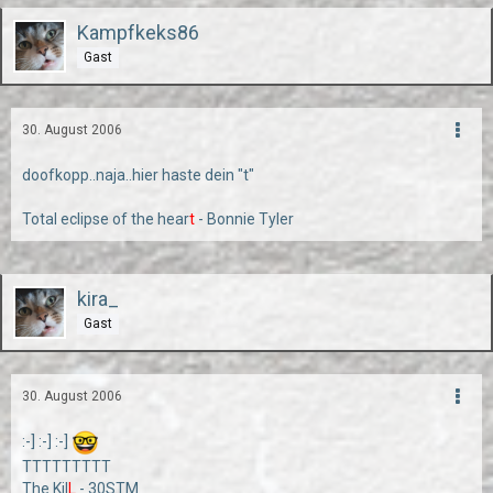
Kampfkeks86
Gast
30. August 2006
doofkopp..naja..hier haste dein "t"
Total eclipse of the hear
t
- Bonnie Tyler
kira_
Gast
30. August 2006
:-] :-] :-]
TTTTTTTTT
The Kil
L
- 30STM