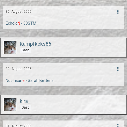
30. August 2006
Echolo
N
- 30STM
Kampfkeks86
Gast
30. August 2006
Not Insan
e
- Sarah Bettens
kira_
Gast
31. August 2006