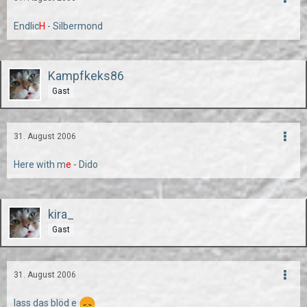
Endlic
H
- Silbermond
Kampfkeks86
Gast
31. August 2006
Here with m
e
- Dido
kira_
Gast
31. August 2006
lass das blöd e