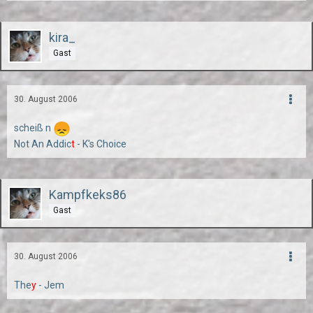
kira_
Gast
30. August 2006
scheiß n
Not An Addic
t
- K's Choice
Kampfkeks86
Gast
30. August 2006
The
y
- Jem