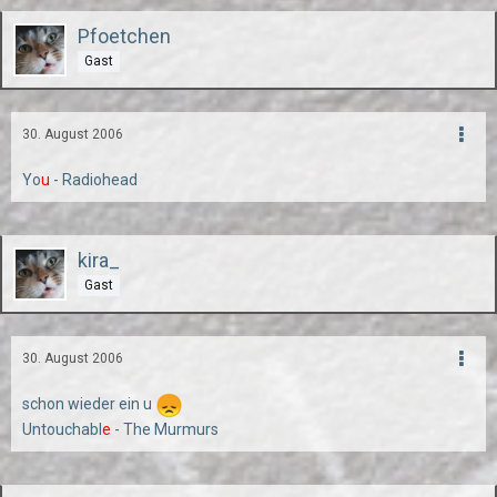
Pfoetchen
Gast
30. August 2006
Yo
u
- Radiohead
kira_
Gast
30. August 2006
schon wieder ein u
Untouchabl
e
- The Murmurs