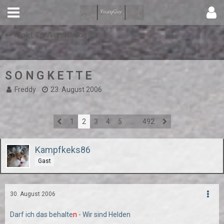
Spiel, Spaß und Unfug
S O N G K E T T E
Freddy
23. August 2006
1
2
3
4
5
…
492
Kampfkeks86
Gast
30. August 2006
Darf ich das behalte
n
- Wir sind Helden