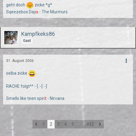
geht doch
zicke *g*
Sqeezebox Day
s
- The Murmurs
Kampfkeks86
Gast
31. August 2006
selba zicke
RACHE folgt^^ :-] :-] :-]
Smells like teen spiri
t
- Nirvana
1
2
3
4
5
…
492