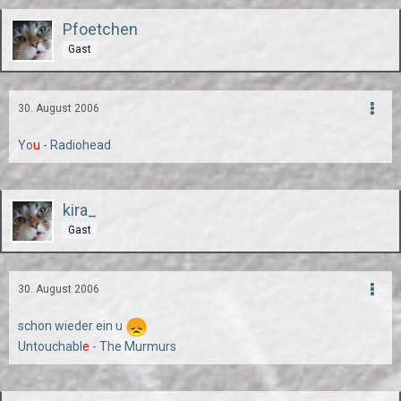
Pfoetchen
Gast
30. August 2006
Yo
u
- Radiohead
kira_
Gast
30. August 2006
schon wieder ein u
Untouchabl
e
- The Murmurs