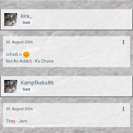
kira_
Gast
30. August 2006
scheiß n
Not An Addic
t
- K's Choice
Kampfkeks86
Gast
30. August 2006
The
y
- Jem