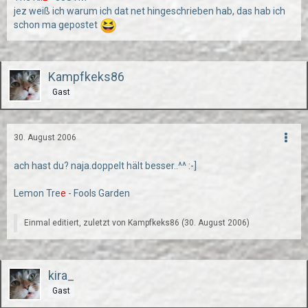
jez weiß ich warum ich dat net hingeschrieben hab, das hab ich
schon ma gepostet
Kampfkeks86
Gast
30. August 2006
ach hast du? naja.doppelt hält besser..^^ :-]
Lemon Tre
e
- Fools Garden
Einmal editiert, zuletzt von Kampfkeks86 (
30. August 2006
)
kira_
Gast