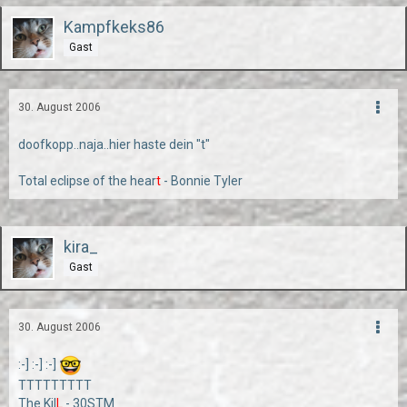
Kampfkeks86
Gast
30. August 2006
doofkopp..naja..hier haste dein "t"
Total eclipse of the hear
t
- Bonnie Tyler
kira_
Gast
30. August 2006
:-] :-] :-]
TTTTTTTTT
The Kil
L
- 30STM