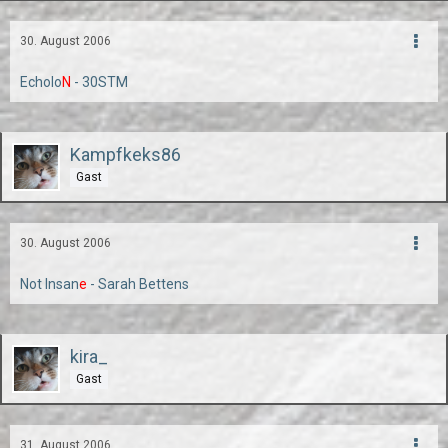
30. August 2006
Echolo
N
- 30STM
Kampfkeks86
Gast
30. August 2006
Not Insan
e
- Sarah Bettens
kira_
Gast
31. August 2006