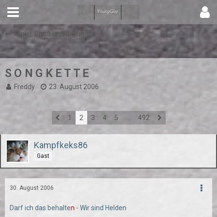
Spiel, Spaß und Unfug
S O N G K E T T E
Freddy
23. August 2006
1
2
3
4
5
…
492
Kampfkeks86
Gast
30. August 2006
Darf ich das behalte
n
- Wir sind Helden