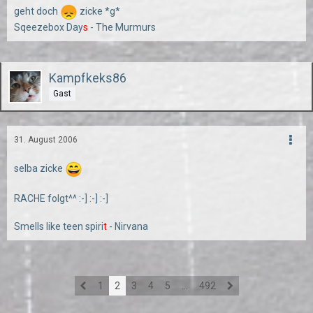
geht doch
zicke *g*
Sqeezebox Day
s
- The Murmurs
Kampfkeks86
Gast
31. August 2006
selba zicke
RACHE folgt^^ :-] :-] :-]
Smells like teen spiri
t
- Nirvana
1
2
3
4
5
…
492