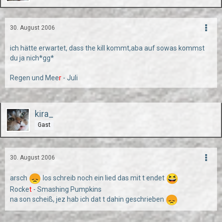
30. August 2006
ich hätte erwartet, dass the kill kommt,aba auf sowas kommst
du ja nich*gg*
Regen und Mee
r
- Juli
kira_
Gast
30. August 2006
arsch
los schreib noch ein lied das mit t endet
Rocke
t
- Smashing Pumpkins
na son scheiß, jez hab ich dat t dahin geschrieben