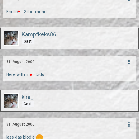
Endlic
H
- Silbermond
Kampfkeks86
Gast
31. August 2006
Here with m
e
- Dido
kira_
Gast
31. August 2006
lass das blöd e