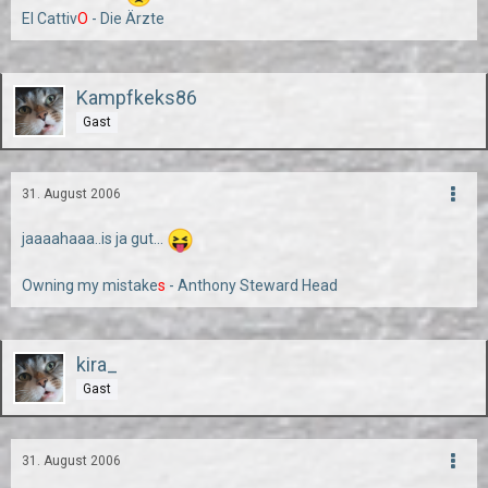
El Cattiv
O
- Die Ärzte
Kampfkeks86
Gast
31. August 2006
jaaaahaaa..is ja gut...
Owning my mistake
s
- Anthony Steward Head
kira_
Gast
31. August 2006