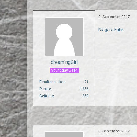
3. September 2017
Niagara Fälle
dreamingGirl
younggay User
Erhaltene Likes
21
Punkte
1.356
Beiträge
259
3. September 2017