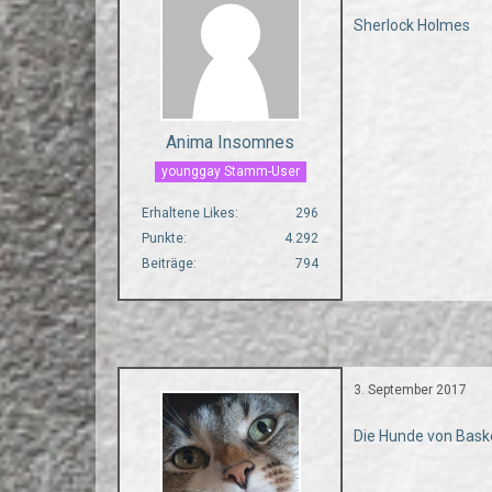
Sherlock Holmes
Anima Insomnes
younggay Stamm-User
Erhaltene Likes
296
Punkte
4.292
Beiträge
794
3. September 2017
Die Hunde von Baske