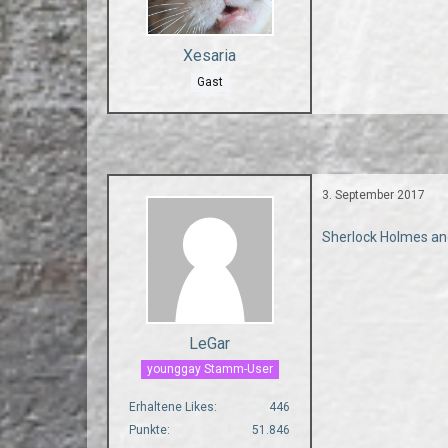
Xesaria
Gast
3. September 2017
Sherlock Holmes and
LeGar
younggay Stamm-User
Erhaltene Likes
446
Punkte
51.846