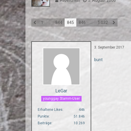
Pfoetchen
5. August 2006
1
…
844
845
846
…
1.032
3. September 2017
bunt
LeGar
younggay Stamm-User
Erhaltene Likes
446
Punkte
51.846
Beiträge
10.269