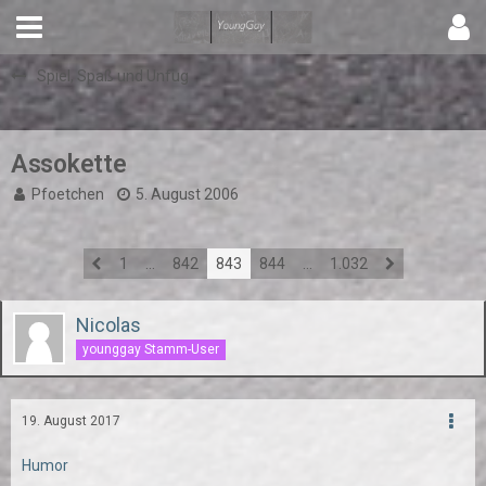
Spiel, Spaß und Unfug
Assokette
Pfoetchen
5. August 2006
1
…
842
843
844
…
1.032
Nicolas
younggay Stamm-User
19. August 2017
Humor