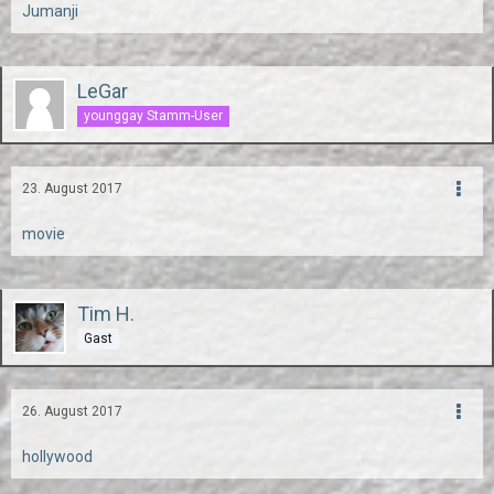
Jumanji
LeGar
younggay Stamm-User
23. August 2017
movie
Tim H.
Gast
26. August 2017
hollywood