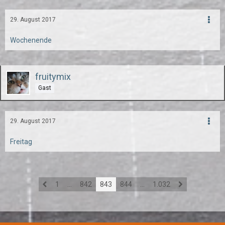
29. August 2017
Wochenende
fruitymix
Gast
29. August 2017
Freitag
1
…
842
843
844
…
1.032