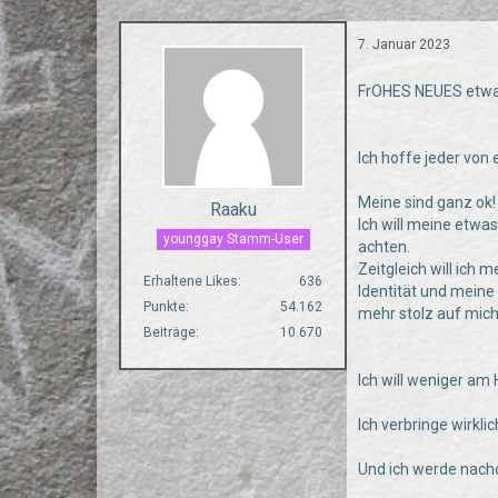
7. Januar 2023
FrOHES NEUES etwas 
Ich hoffe jeder von
Meine sind ganz ok!
Raaku
Ich will meine etwa
younggay Stamm-User
achten.
Zeitgleich will ich
Erhaltene Likes
636
Identität und mein
Punkte
54.162
mehr stolz auf mich
Beiträge
10.670
Ich will weniger am
Ich verbringe wirkli
Und ich werde nachd