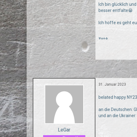
Ich bin glücklich u
besser entfalte😁
Ich hoffe es geht e
♥♠♦♣
31. Januar 2023
belated happy NY2
an die Deutschen: Gl
und an die Ukrainer
LeGar