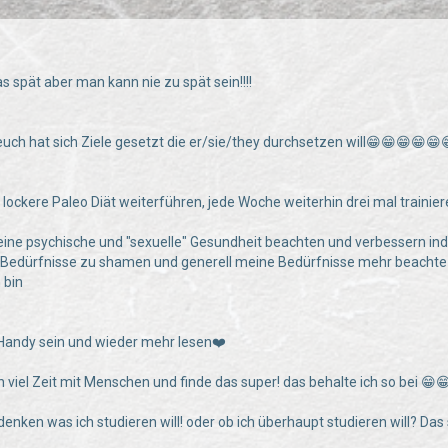
spät aber man kann nie zu spät sein!!!!
 euch hat sich Ziele gesetzt die er/sie/they durchsetzen will😁😁😁😁😁
s lockere Paleo Diät weiterführen, jede Woche weiterhin drei mal train
 meine psychische und "sexuelle" Gesundheit beachten und verbessern in
e Bedürfnisse zu shamen und generell meine Bedürfnisse mehr beachte
 bin
 Handy sein und wieder mehr lesen❤️
ch viel Zeit mit Menschen und finde das super! das behalte ich so bei 😁
enken was ich studieren will! oder ob ich überhaupt studieren will? Da