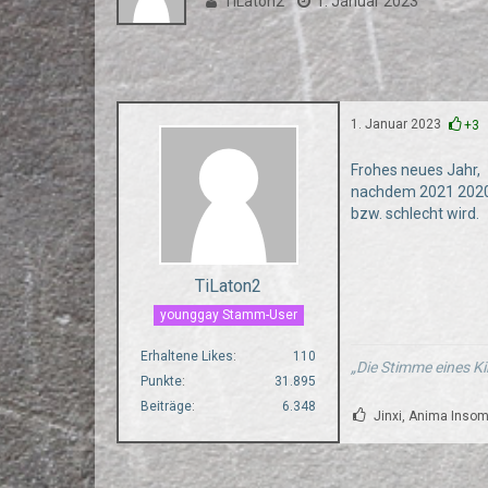
TiLaton2
1. Januar 2023
1. Januar 2023
+3
Frohes neues Jahr,
nachdem 2021 2020.2
bzw. schlecht wird.
TiLaton2
younggay Stamm-User
Erhaltene Likes
110
„Die Stimme eines Ki
Punkte
31.895
Beiträge
6.348
Jinxi, Anima Inso