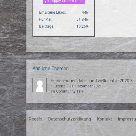
younggay Stamm-User
Erhaltene Likes
446
Punkte
51.846
Beiträge
10.269
Ähnliche Themen
Frohes neues Jahr - und vielleicht in 2020.3
TiLaton2
31. Dezember 2021
YG Community Talk
Regeln
Datenschutzerklärung
Kontakt
Impress