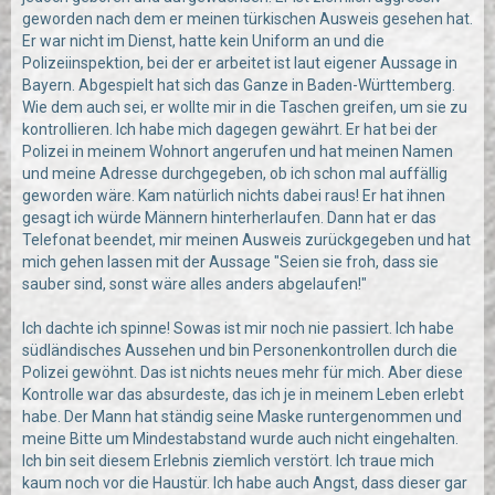
geworden nach dem er meinen türkischen Ausweis gesehen hat.
Er war nicht im Dienst, hatte kein Uniform an und die
Polizeiinspektion, bei der er arbeitet ist laut eigener Aussage in
Bayern. Abgespielt hat sich das Ganze in Baden-Württemberg.
Wie dem auch sei, er wollte mir in die Taschen greifen, um sie zu
kontrollieren. Ich habe mich dagegen gewährt. Er hat bei der
Polizei in meinem Wohnort angerufen und hat meinen Namen
und meine Adresse durchgegeben, ob ich schon mal auffällig
geworden wäre. Kam natürlich nichts dabei raus! Er hat ihnen
gesagt ich würde Männern hinterherlaufen. Dann hat er das
Telefonat beendet, mir meinen Ausweis zurückgegeben und hat
mich gehen lassen mit der Aussage "Seien sie froh, dass sie
sauber sind, sonst wäre alles anders abgelaufen!"
Ich dachte ich spinne! Sowas ist mir noch nie passiert. Ich habe
südländisches Aussehen und bin Personenkontrollen durch die
Polizei gewöhnt. Das ist nichts neues mehr für mich. Aber diese
Kontrolle war das absurdeste, das ich je in meinem Leben erlebt
habe. Der Mann hat ständig seine Maske runtergenommen und
meine Bitte um Mindestabstand wurde auch nicht eingehalten.
Ich bin seit diesem Erlebnis ziemlich verstört. Ich traue mich
kaum noch vor die Haustür. Ich habe auch Angst, dass dieser gar