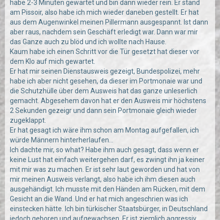
habe 2-3 Minuten gewartet und bin dann wieder rein. Er stand
am Pissoir, also habe ich mich wieder daneben gestellt. Er hat
aus dem Augenwinkel meinen Pillermann ausgespannt. Ist dann
aber raus, nachdem sein Geschäft erledigt war. Dann war mir
das Ganze auch zu blöd und ich wollte nach Hause.
Kaum habe ich einen Schritt vor die Tür gesetzt hat dieser vor
dem Klo auf mich gewartet.
Er hat mir seinen Dienstausweis gezeigt, Bundespolizei, mehr
habe ich aber nicht gesehen, da dieser im Portmonaie war und
die Schutzhülle über dem Ausweis hat das ganze unleserlich
gemacht. Abgesehem davon hat er den Ausweis mir höchstens
2 Sekunden gezeigr und dann sein Portmonaie gleich wieder
zugeklappt.
Er hat gesagt ich wäre ihm schon am Montag aufgefallen, ich
würde Männern hinterherlaufen...
Ich dachte mir, so what? Habe ihm auch gesagt, dass wenn er
keine Lust hat einfach weitergehen darf, es zwingt ihn ja keiner
mit mir was zu machen. Er ist sehr laut geworden und hat von
mir meinen Ausweis verlangt, also habe ich ihm diesen auch
ausgehändigt. Ich musste mit den Händen am Rücken, mit dem
Gesicht an die Wand. Und er hat mich angeschrien was ich
einstecken hätte. Ich bin türkischer Staatsbürger, in Deutschland
jedoch geboren und aufgewachsen. Er ist ziemlich aggressiv