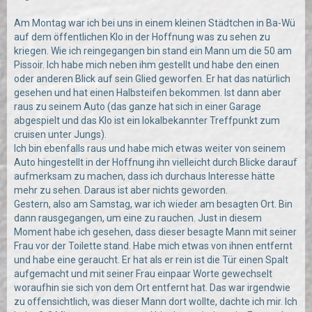
Am Montag war ich bei uns in einem kleinen Städtchen in Ba-Wü
auf dem öffentlichen Klo in der Hoffnung was zu sehen zu
kriegen. Wie ich reingegangen bin stand ein Mann um die 50 am
Pissoir. Ich habe mich neben ihm gestellt und habe den einen
oder anderen Blick auf sein Glied geworfen. Er hat das natürlich
gesehen und hat einen Halbsteifen bekommen. Ist dann aber
raus zu seinem Auto (das ganze hat sich in einer Garage
abgespielt und das Klo ist ein lokalbekannter Treffpunkt zum
cruisen unter Jungs).
Ich bin ebenfalls raus und habe mich etwas weiter von seinem
Auto hingestellt in der Hoffnung ihn vielleicht durch Blicke darauf
aufmerksam zu machen, dass ich durchaus Interesse hätte
mehr zu sehen. Daraus ist aber nichts geworden.
Gestern, also am Samstag, war ich wieder am besagten Ort. Bin
dann rausgegangen, um eine zu rauchen. Just in diesem
Moment habe ich gesehen, dass dieser besagte Mann mit seiner
Frau vor der Toilette stand. Habe mich etwas von ihnen entfernt
und habe eine geraucht. Er hat als er rein ist die Tür einen Spalt
aufgemacht und mit seiner Frau einpaar Worte gewechselt
woraufhin sie sich von dem Ort entfernt hat. Das war irgendwie
zu offensichtlich, was dieser Mann dort wollte, dachte ich mir. Ich