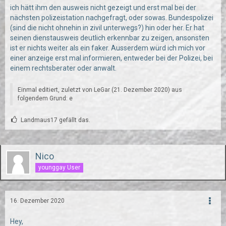
ich hätt ihm den ausweis nicht gezeigt und erst mal bei der
nächsten polizeistation nachgefragt, oder sowas. Bundespolizei
(sind die nicht ohnehin in zivil unterwegs?) hin oder her. Er hat
seinen dienstausweis deutlich erkennbar zu zeigen, ansonsten
ist er nichts weiter als ein faker. Ausserdem würd ich mich vor
einer anzeige erst mal informieren, entweder bei der Polizei, bei
einem rechtsberater oder anwalt.
Einmal editiert, zuletzt von
LeGar
(
21. Dezember 2020
) aus
folgendem Grund: e
Landmaus17 gefällt das.
Nico
younggay User
16. Dezember 2020
Hey,