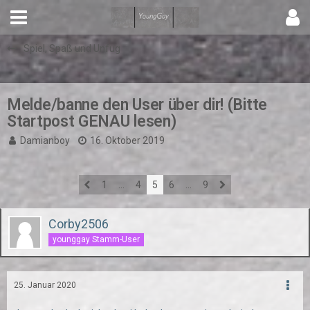
Spiel, Spaß und Unfug
Melde/banne den User über dir! (Bitte
Startpost GENAU lesen)
Damianboy
16. Oktober 2019
1
…
4
5
6
…
9
Corby2506
younggay Stamm-User
25. Januar 2020