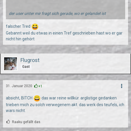
der user unter mir fragt sich gerade, wo er gelandet ist
falscher Tred
Gebannt weil du etwas in einen Tref geschrieben hast wo er gar
nicht hin gehört
Flugrost
Gast
31. Januar 2020
+1
absicht, BITCH
das war reine willkür. arglistige gedanken
trieben mich zu solch verwegenem akt. das werk des teufels, ich
wars nicht.
Raaku gefällt das.