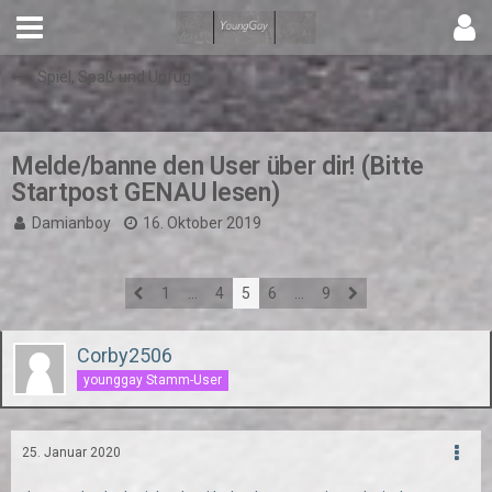
Spiel, Spaß und Unfug
Melde/banne den User über dir! (Bitte
Startpost GENAU lesen)
Damianboy
16. Oktober 2019
1
…
4
5
6
…
9
Corby2506
younggay Stamm-User
25. Januar 2020