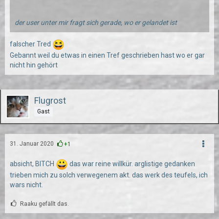
der user unter mir fragt sich gerade, wo er gelandet ist
falscher Tred
Gebannt weil du etwas in einen Tref geschrieben hast wo er gar
nicht hin gehört
Flugrost
Gast
31. Januar 2020
+1
absicht, BITCH
das war reine willkür. arglistige gedanken
trieben mich zu solch verwegenem akt. das werk des teufels, ich
wars nicht.
Raaku gefällt das.