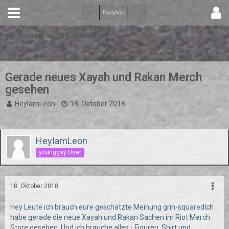
Technik, Games und Internet
Gerade neues Xayah und Rakan Merch
gesehen
HeyIamLeon
18. Oktober 2018
HeyIamLeon
younggay User
18. Oktober 2018
Hey Leute ich brauch eure geschätzte Meinung grin-squared
Ich
habe gerade die neue Xayah und Rakan Sachen im Riot Merch
Store gesehen. Und ich brauche alles - Figuren, Shirt und