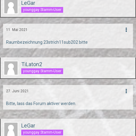
LeGar
younggay Stamm-User
11. Mai 2021
Raumbezeichnung 23strich11sub202 bitte
TiLaton2
younggay Stamm-User
27. Juni 2021
Bitte, lass das Forum aktiver werden.
LeGar
younggay Stamm-User