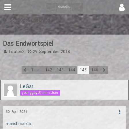
Spiel, Spaß und Unfug
Das Endwortspiel
TiLaton2
29. September 2018
1
…
142
143
144
145
146
LeGar
younggay Stamm-User
30. April 2021
manchmal da ...