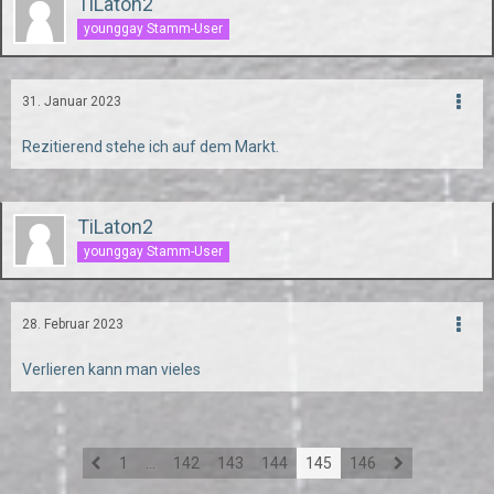
TiLaton2
younggay Stamm-User
31. Januar 2023
Rezitierend stehe ich auf dem Markt.
TiLaton2
younggay Stamm-User
28. Februar 2023
Verlieren kann man vieles
1
…
142
143
144
145
146