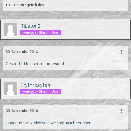
TiLaton2 gefällt das.
TiLaton2
younggay Stamm-User
30. September 2018
Gesund ist besser als ungesund
Erythrozyten
younggay Stamm-User
30. September 2018
Ungesund ist vieles was wir tagtäglich machen