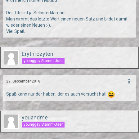
eröffne ich nun ein NEUES.
Der Titel ist ja Selbsterklärend.
Man nimmt das letzte Wort einen neuen Satz und bildet damit
wieder einen Neuen :-).
Viel Spaß
Erythrozyten
younggay Stamm-User
29. September 2018
Spaß kann nur der haben, der es auch versucht hat!
youandme
younggay Stamm-User