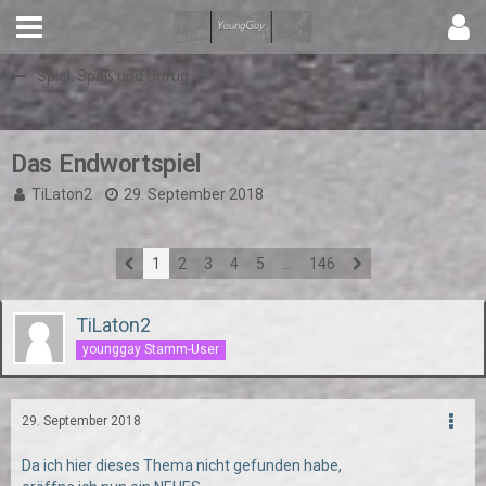
Spiel, Spaß und Unfug
Das Endwortspiel
TiLaton2
29. September 2018
1
2
3
4
5
…
146
TiLaton2
younggay Stamm-User
29. September 2018
Da ich hier dieses Thema nicht gefunden habe,