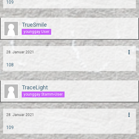
109
TrueSmile
younggay User
28. Januar 2021
108
TraceLight
younggay Stamm-User
28. Januar 2021
109