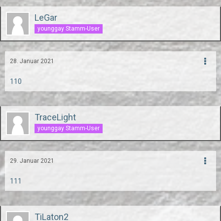
LeGar
younggay Stamm-User
28. Januar 2021
110
TraceLight
younggay Stamm-User
29. Januar 2021
111
TiLaton2