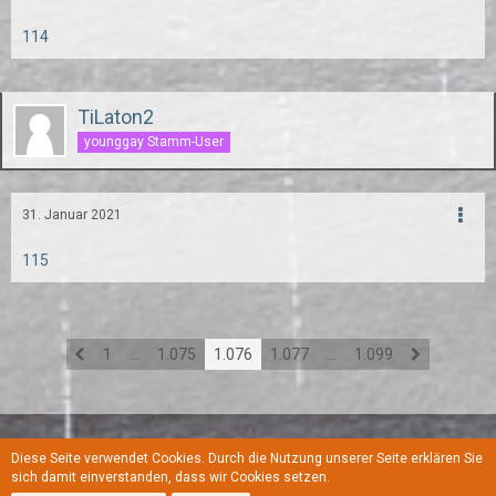
114
TiLaton2
younggay Stamm-User
31. Januar 2021
115
1
…
1.075
1.076
1.077
…
1.099
Diese Seite verwendet Cookies. Durch die Nutzung unserer Seite erklären Sie
Regeln
Datenschutzerklärung
Kontakt
Impressum
sich damit einverstanden, dass wir Cookies setzen.