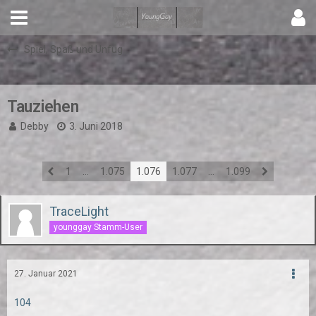
Spiel, Spaß und Unfug
Tauziehen
Debby
3. Juni 2018
1
…
1.075
1.076
1.077
…
1.099
TraceLight
younggay Stamm-User
27. Januar 2021
104