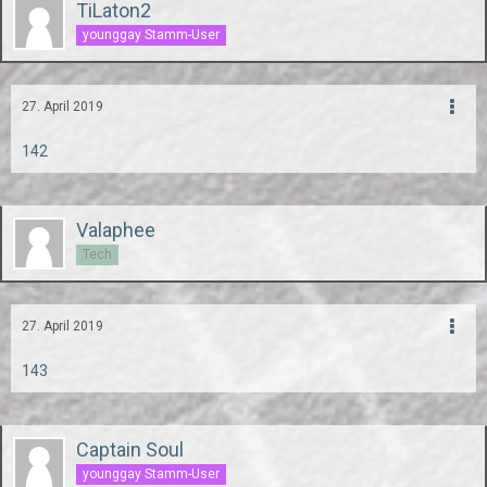
TiLaton2
younggay Stamm-User
27. April 2019
142
Valaphee
Tech
27. April 2019
143
Captain Soul
younggay Stamm-User