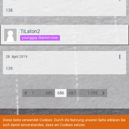
138
TiLaton2
younggay Stamm-User
28. April 2019
139
1
…
685
686
687
…
1.099
Diese Seite verwendet Cookies. Durch die Nutzung unserer Seite erklären Sie
Regeln
Datenschutzerklärung
Kontakt
Impressum
sich damit einverstanden, dass wir Cookies setzen.