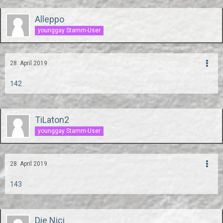
Alleppo
younggay Stamm-User
28. April 2019
142
TiLaton2
younggay Stamm-User
28. April 2019
143
Die Nici