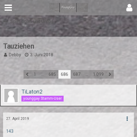
Spiel, Spaß und Unfug
Tauziehen
Debby
3. Juni 2018
1
…
685
686
687
…
1.099
TiLaton2
younggay Stamm-User
27. April 2019
143