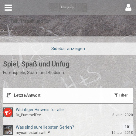
Talk, Tratsch und Fun
Spiel, Spaß und Unfug
Forenspiele, Spam und Blödsinn.
Letzte Antwort
Filter
Wichtiger Hinweis für alle
Dr_PummelFee
8. Juni 2020
Was sind eure liebsten Serien?
101
mynamestartswithP
15. Juli 2018