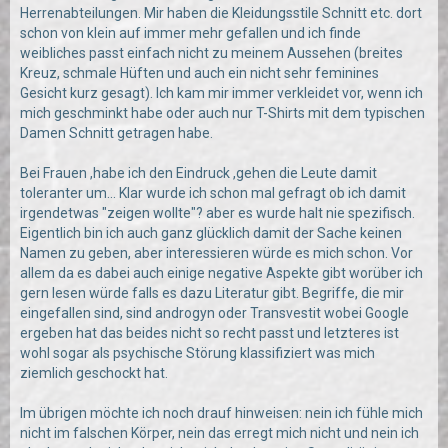
Herrenabteilungen. Mir haben die Kleidungsstile Schnitt etc. dort
schon von klein auf immer mehr gefallen und ich finde
weibliches passt einfach nicht zu meinem Aussehen (breites
Kreuz, schmale Hüften und auch ein nicht sehr feminines
Gesicht kurz gesagt). Ich kam mir immer verkleidet vor, wenn ich
mich geschminkt habe oder auch nur T-Shirts mit dem typischen
Damen Schnitt getragen habe.
Bei Frauen ,habe ich den Eindruck ,gehen die Leute damit
toleranter um... Klar wurde ich schon mal gefragt ob ich damit
irgendetwas "zeigen wollte"? aber es wurde halt nie spezifisch.
Eigentlich bin ich auch ganz glücklich damit der Sache keinen
Namen zu geben, aber interessieren würde es mich schon. Vor
allem da es dabei auch einige negative Aspekte gibt worüber ich
gern lesen würde falls es dazu Literatur gibt. Begriffe, die mir
eingefallen sind, sind androgyn oder Transvestit wobei Google
ergeben hat das beides nicht so recht passt und letzteres ist
wohl sogar als psychische Störung klassifiziert was mich
ziemlich geschockt hat.
Im übrigen möchte ich noch drauf hinweisen: nein ich fühle mich
nicht im falschen Körper, nein das erregt mich nicht und nein ich