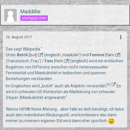
Maddillie
younggay User
26. August 2017
Das sagt Wikipedia "
Unter
Butch
[
bʊtʃ
] (englisch ‚maskulin‘) und
Femme
[
fam
]
(französisch ‚Frau‘) /
Fem
[
fem
] (englisch) wird ein erotisches
Begehren von Differenz zwischen nicht-heterosexueller
Femininität und Maskulinität in lesbischen und queeren
Beziehungen verstanden.
[1]
Im Englischen wird „butch“ auch als Adjektiv verwendet.
Es
wird in schwulen US-Kontexten als Markierung von schwuler
(Hyper-)Maskulinität angewandt."
Wenns hilft🙈 Keine Ahnung... aber falls es dich beruhigt, ich liebe
auch den männlichen Kleidungsstil, und kombiniere das dann
immer zu meinem eigenen Stil wird dann eher sportlich