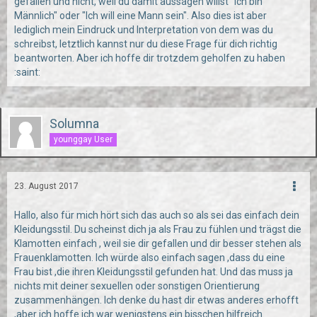
gefallen und nicht, weil du damit aussagen willst "Ich bin
Männlich" oder "Ich will eine Mann sein". Also dies ist aber
lediglich mein Eindruck und Interpretation von dem was du
schreibst, letztlich kannst nur du diese Frage für dich richtig
beantworten. Aber ich hoffe dir trotzdem geholfen zu haben
:saint:
Solumna
younggay User
23. August 2017
Hallo, also für mich hört sich das auch so als sei das einfach dein
Kleidungsstil. Du scheinst dich ja als Frau zu fühlen und trägst die
Klamotten einfach , weil sie dir gefallen und dir besser stehen als
Frauenklamotten. Ich würde also einfach sagen ,dass du eine
Frau bist ,die ihren Kleidungsstil gefunden hat. Und das muss ja
nichts mit deiner sexuellen oder sonstigen Orientierung
zusammenhängen. Ich denke du hast dir etwas anderes erhofft
,aber ich hoffe ich war wenigstens ein bisschen hilfreich.