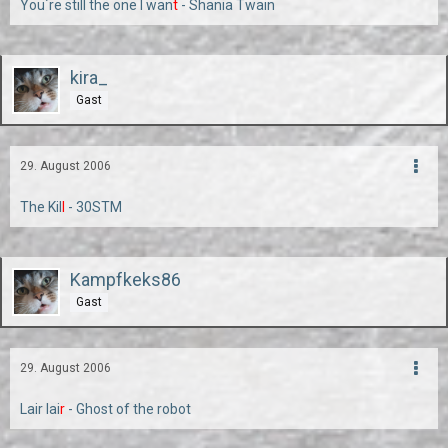
You´re still the one I wan
t
- Shania Twain
kira_
Gast
29. August 2006
The Kil
l
- 30STM
Kampfkeks86
Gast
29. August 2006
Lair lai
r
- Ghost of the robot