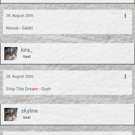
28. August 2006
Noesi
s
- Gackt
kira_
Gast
28. August 2006
Stop This Drea
m
- Gush
skyline
Gast