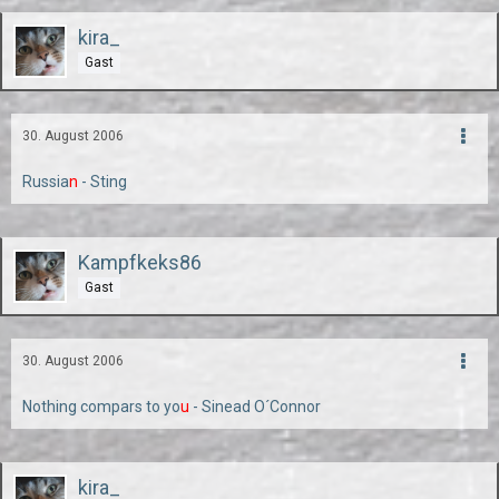
kira_
Gast
30. August 2006
Russia
n
- Sting
Kampfkeks86
Gast
30. August 2006
Nothing compars to yo
u
- Sinead O´Connor
kira_