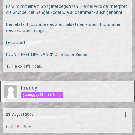
Es wird mit einem Songtitel begonnen. Hierbei wird der Interpret,
die Gruppe, der Sänger - oder wie auch immer - auch genannt.
Der letzte Buchstabe des Song bildet den ersten Buchstaben
des nächsten Songs...
Let´s start:
I DON´T FEEL LIKE DANCIN
G
- Scissor Sisters
Reikix gefällt das.
Freddy
younggay Stamm-User
23. August 2006
GUILT
Y
- Blue