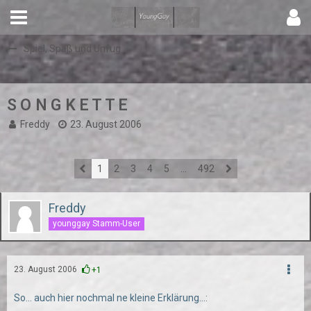
Spiel, Spaß und Unfug
S O N G K E T T E
Freddy
23. August 2006
1
2
3
4
5
…
492
Freddy
younggay Stamm-User
23. August 2006
+1
So... auch hier nochmal ne kleine Erklärung...: