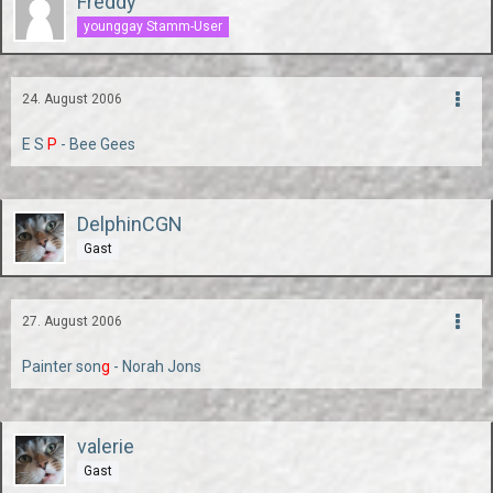
Freddy
younggay Stamm-User
24. August 2006
E S
P
- Bee Gees
DelphinCGN
Gast
27. August 2006
Painter son
g
- Norah Jons
valerie
Gast