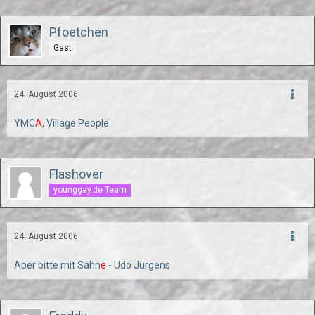
Pfoetchen
Gast
24. August 2006
YMC
A
, Village People
Flashover
younggay.de Team
24. August 2006
Aber bitte mit Sahn
e
- Udo Jürgens