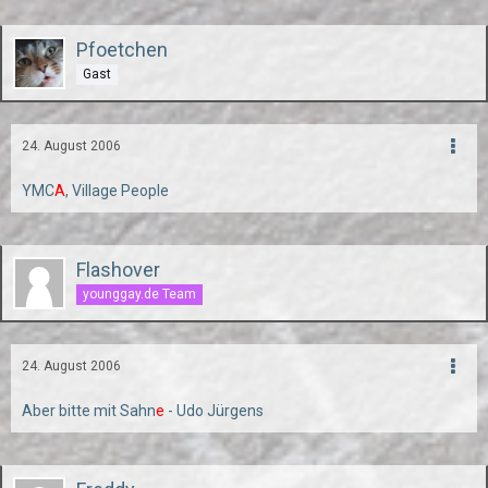
Pfoetchen
Gast
24. August 2006
YMC
A
, Village People
Flashover
younggay.de Team
24. August 2006
Aber bitte mit Sahn
e
- Udo Jürgens