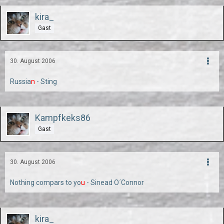
kira_
Gast
30. August 2006
Russia
n
- Sting
Kampfkeks86
Gast
30. August 2006
Nothing compars to yo
u
- Sinead O´Connor
kira_