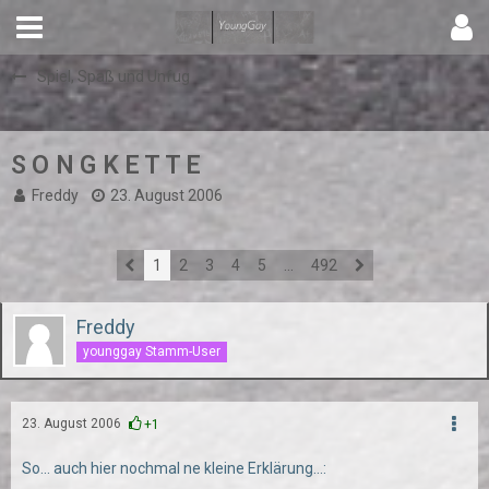
Spiel, Spaß und Unfug
S O N G K E T T E
Freddy
23. August 2006
1
2
3
4
5
…
492
Freddy
younggay Stamm-User
23. August 2006
+1
So... auch hier nochmal ne kleine Erklärung...: