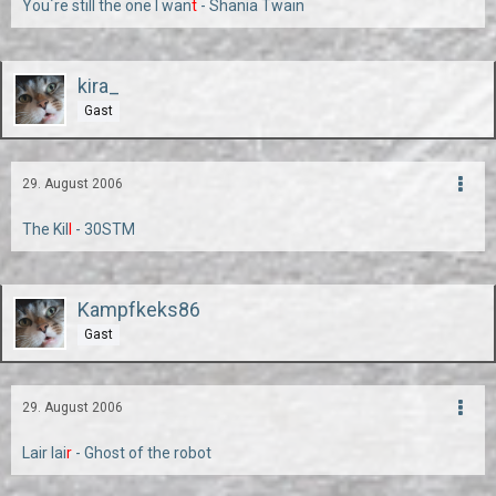
You´re still the one I wan
t
- Shania Twain
kira_
Gast
29. August 2006
The Kil
l
- 30STM
Kampfkeks86
Gast
29. August 2006
Lair lai
r
- Ghost of the robot