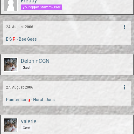
Freddy
younggay Stamm-User
24. August 2006
E S
P
- Bee Gees
DelphinCGN
Gast
27. August 2006
Painter son
g
- Norah Jons
valerie
Gast