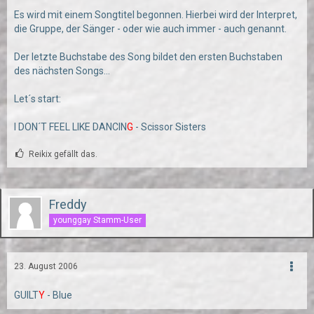
Es wird mit einem Songtitel begonnen. Hierbei wird der Interpret,
die Gruppe, der Sänger - oder wie auch immer - auch genannt.
Der letzte Buchstabe des Song bildet den ersten Buchstaben
des nächsten Songs...
Let´s start:
I DON´T FEEL LIKE DANCIN
G
- Scissor Sisters
Reikix gefällt das.
Freddy
younggay Stamm-User
23. August 2006
GUILT
Y
- Blue