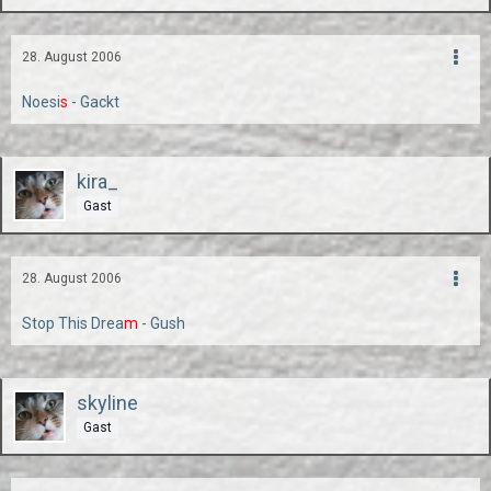
28. August 2006
Noesi
s
- Gackt
kira_
Gast
28. August 2006
Stop This Drea
m
- Gush
skyline
Gast