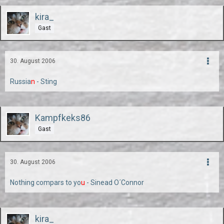
kira_
Gast
30. August 2006
Russia
n
- Sting
Kampfkeks86
Gast
30. August 2006
Nothing compars to yo
u
- Sinead O´Connor
kira_