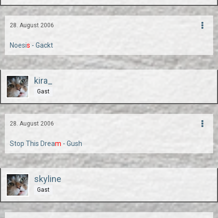
28. August 2006
Noesi
s
- Gackt
kira_
Gast
28. August 2006
Stop This Drea
m
- Gush
skyline
Gast