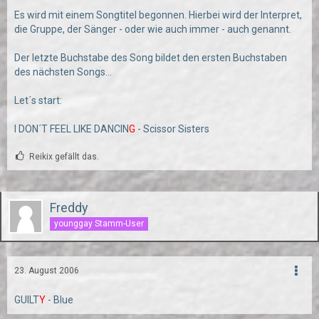
Es wird mit einem Songtitel begonnen. Hierbei wird der Interpret,
die Gruppe, der Sänger - oder wie auch immer - auch genannt.
Der letzte Buchstabe des Song bildet den ersten Buchstaben
des nächsten Songs...
Let´s start:
I DON´T FEEL LIKE DANCIN
G
- Scissor Sisters
Reikix gefällt das.
Freddy
younggay Stamm-User
23. August 2006
GUILT
Y
- Blue