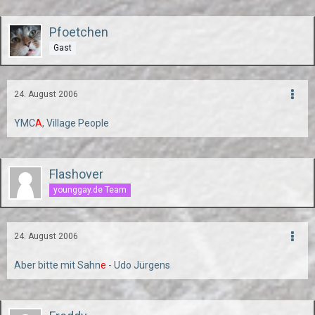
Pfoetchen
Gast
24. August 2006
YMC
A
, Village People
Flashover
younggay.de Team
24. August 2006
Aber bitte mit Sahn
e
- Udo Jürgens