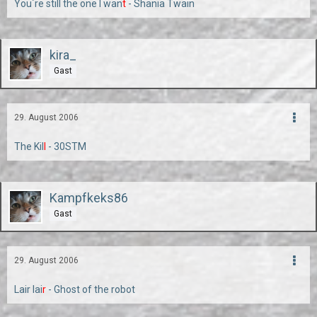
You´re still the one I wan
t
- Shania Twain
kira_
Gast
29. August 2006
The Kil
l
- 30STM
Kampfkeks86
Gast
29. August 2006
Lair lai
r
- Ghost of the robot