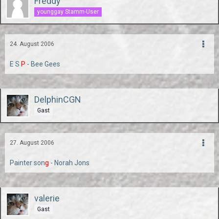
Freddy
younggay Stamm-User
24. August 2006
E S
P
- Bee Gees
DelphinCGN
Gast
27. August 2006
Painter son
g
- Norah Jons
valerie
Gast