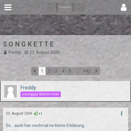
Spiel, Spaß und Unfug
S O N G K E T T E
Freddy
23. August 2006
1
2
3
4
5
…
492
Freddy
younggay Stamm-User
23. August 2006
+1
So... auch hier nochmal ne kleine Erklärung...: