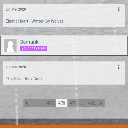
20. Mai 2020
Elastic Heart - Written By Wolves
Samurik
younggay User
20. Mai 2020
This Kiss - Alex Goot
1
…
477
478
479
…
492