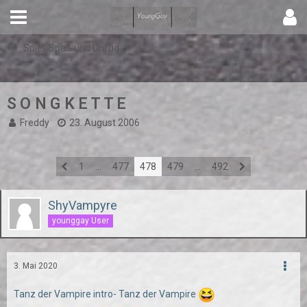
Spiel, Spaß und Unfug
S O N G K E T T E
Freddy
23. August 2006
1
…
477
478
479
…
492
ShyVampyre
younggay User
3. Mai 2020
Tanz der Vampire intro- Tanz der Vampire