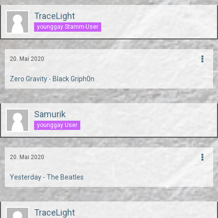
TraceLight
younggay Stamm-User
20. Mai 2020
Zero Gravity - Black Griph0n
Samurik
younggay User
20. Mai 2020
Yesterday - The Beatles
TraceLight