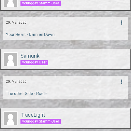
younggay Stamm-User
20. Mai 2020
Your Heart - Damien Down
Samurik
younggay User
20. Mai 2020
The other Side - Ruelle
TraceLight
younggay Stamm-User