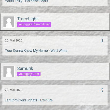
Yours Truly - Paradise Fears
TraceLight
younggay Stamm-User
20. Mai 2020
Your Gonna Know My Name - Watt White
Samurik
younggay User
20. Mai 2020
Es tut mir leid Schatz - Execute