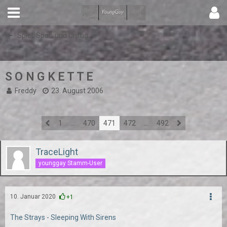
Spiel, Spaß und Unfug
S O N G K E T T E
Freddy
23. August 2006
1
…
470
471
472
…
492
TraceLight
younggay Stamm-User
10. Januar 2020
+1
The Strays - Sleeping With Sirens