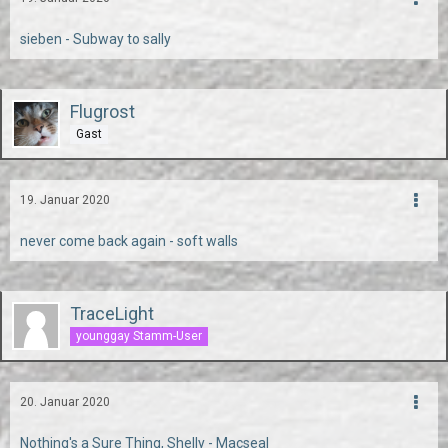
sieben - Subway to sally
Flugrost
Gast
19. Januar 2020
never come back again - soft walls
TraceLight
younggay Stamm-User
20. Januar 2020
Nothing's a Sure Thing, Shelly - Macseal