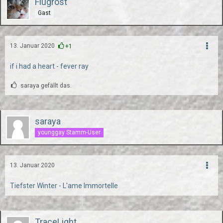
Flugrost
Gast
13. Januar 2020
+1
if i had a heart - fever ray
saraya gefällt das.
saraya
younggay Stamm-User
13. Januar 2020
Tiefster Winter - L'ame Immortelle
TraceLight