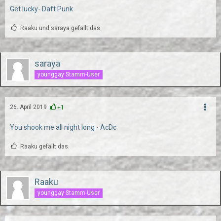
Get lucky- Daft Punk
Raaku und saraya gefällt das.
saraya
younggay Stamm-User
26. April 2019
+1
You shook me all night long - AcDc
Raaku gefällt das.
Raaku
younggay Stamm-User