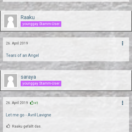
Raaku
younggay Stamm-User
26. April 2019
Tears of an Angel
saraya
younggay Stamm-User
26. April 2019
+1
Let me go - Avril Lavigne
Raaku gefällt das.