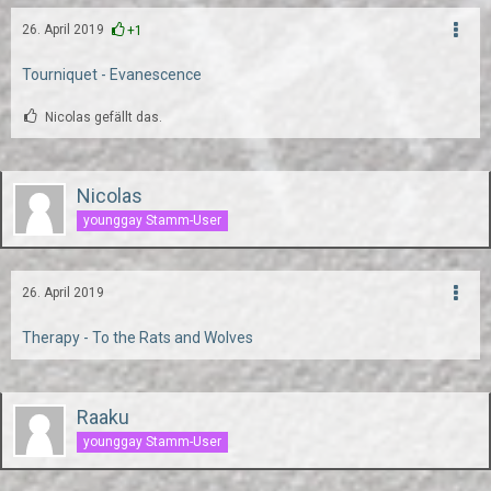
26. April 2019
+1
Tourniquet - Evanescence
Nicolas gefällt das.
Nicolas
younggay Stamm-User
26. April 2019
Therapy - To the Rats and Wolves
Raaku
younggay Stamm-User