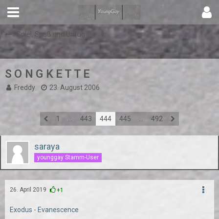
Spiel, Spaß und Unfug
S O N G K E T T E
Freddy
23. August 2006
1
…
443
444
445
…
492
saraya
younggay Stamm-User
26. April 2019
+1
Exodus - Evanescence