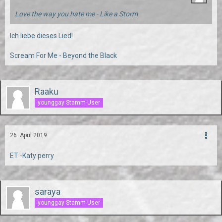
Love the way you hate me - Like a Storm
Ich liebe dieses Lied!
Scream For Me - Beyond the Black
Raaku
younggay Stamm-User
26. April 2019
ET -Katy perry
saraya
younggay Stamm-User