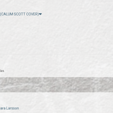
n (CALUM SCOTT COVER)❤
das.
Zara Larsson