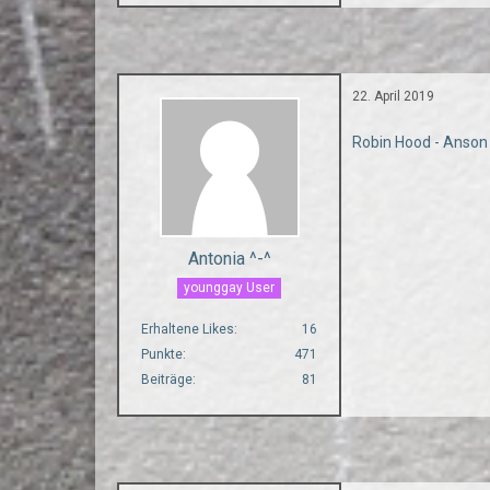
22. April 2019
Robin Hood - Anson
Antonia ^-^
younggay User
Erhaltene Likes
16
Punkte
471
Beiträge
81