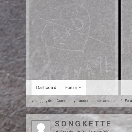
Dashboard
Forum
younggay.de ::: Community :: anders als die anderen
For
S O N G K E T T E