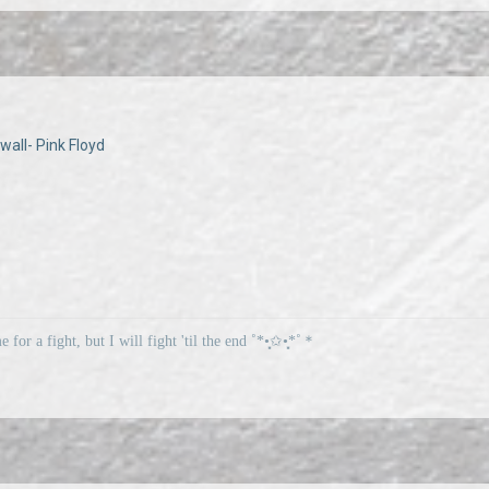
 wall- Pink Floyd
me for a fight, but I will fight 'til the end ˚*•̩̩͙✩•̩̩͙*˚＊