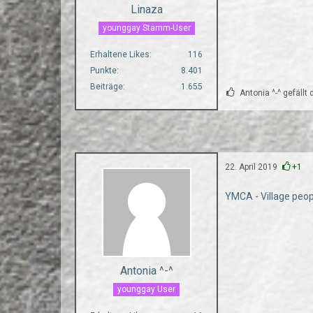
Linaza
younggay Stamm-User
Erhaltene Likes
116
Punkte
8.401
Beiträge
1.655
Antonia ^-^ gefällt 
22. April 2019
+1
YMCA - Village peop
Antonia ^-^
younggay User