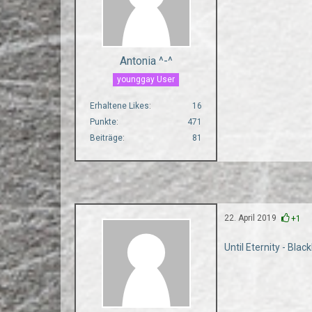
Antonia ^-^
younggay User
Erhaltene Likes
16
Punkte
471
Beiträge
81
22. April 2019
+1
Until Eternity - Black