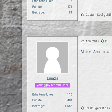
Erhaltene Likes
16
Punkte
471
Beiträge
81
Captain Soul gefäll
22. April 2019
+1
Alice vs Anastasia
Linaza
younggay Stamm-User
Erhaltene Likes
116
Punkte
8.401
Beiträge
1.655
Raaku gefällt das.