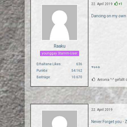
22. April 2019
+1
Dancing on my ow
Raaku
younggay Stamm-User
Erhaltene Likes
636
♥♠♦♣
Punkte
54.162
Beiträge
10.670
Antonia ^-^ gefällt 
22. April 2019
Never Forget you - 