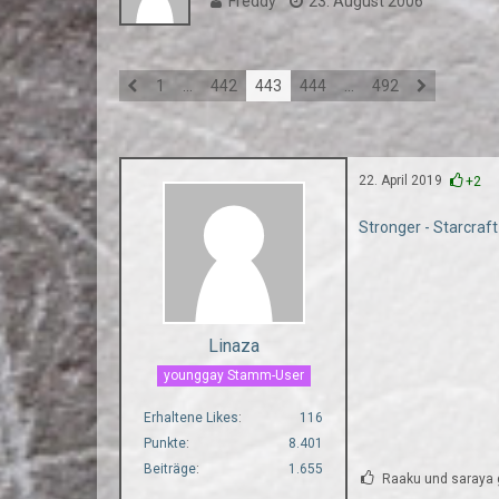
Freddy
23. August 2006
1
…
442
443
444
…
492
22. April 2019
+2
Stronger - Starcraf
Linaza
younggay Stamm-User
Erhaltene Likes
116
Punkte
8.401
Beiträge
1.655
Raaku und saraya g