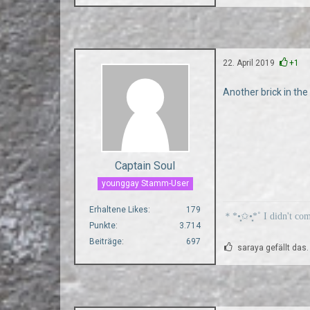
22. April 2019
+1
Another brick in the
Captain Soul
younggay Stamm-User
Erhaltene Likes
179
＊*•̩̩͙✩•̩̩͙*˚ I didn't co
Punkte
3.714
Beiträge
697
saraya gefällt das.