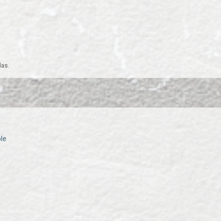
das.
le