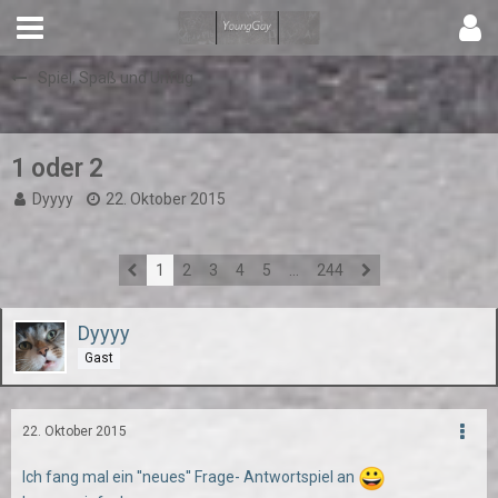
Spiel, Spaß und Unfug
1 oder 2
Dyyyy
22. Oktober 2015
1
2
3
4
5
…
244
Dyyyy
Gast
22. Oktober 2015
Ich fang mal ein ''neues'' Frage- Antwortspiel an