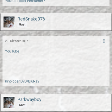
Youtube oder Fernseher?
RedSnake376
Gast
23. Oktober 2015
YouTube
Kino oder DvD/BluRay
Parkwayboy
Gast