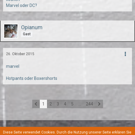
Marvel oder DC?
Opianum
Gast
26. Oktober 2015
marvel
Hotpants oder Boxershorts
1
2
3
4
5
…
244
Diese Seite verwendet Cookies. Durch die Nutzung unserer Seite erklären Sie