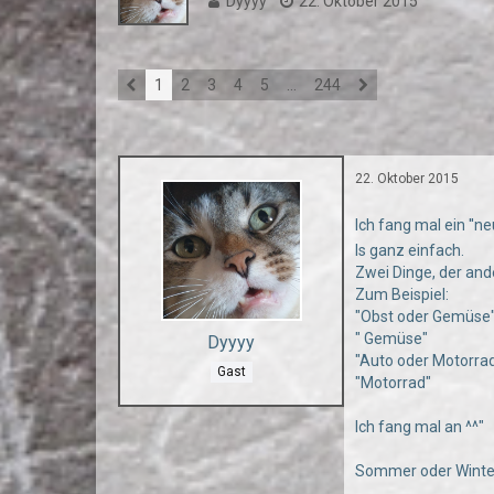
Dyyyy
22. Oktober 2015
1
2
3
4
5
…
244
22. Oktober 2015
Ich fang mal ein ''n
Is ganz einfach.
Zwei Dinge, der and
Zum Beispiel:
"Obst oder Gemüse
" Gemüse"
Dyyyy
"Auto oder Motorra
Gast
"Motorrad"
Ich fang mal an ^^"
Sommer oder Winte