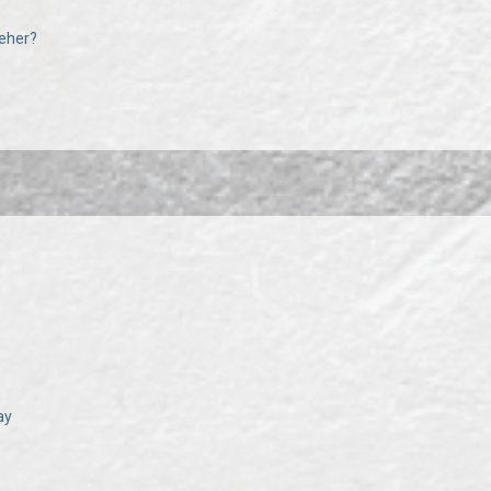
eher?
ay