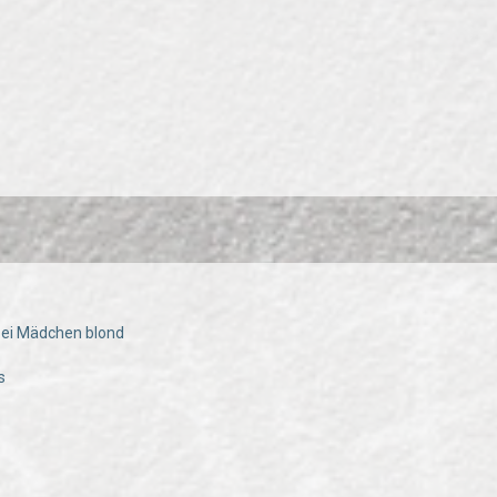
?
bei Mädchen blond
s