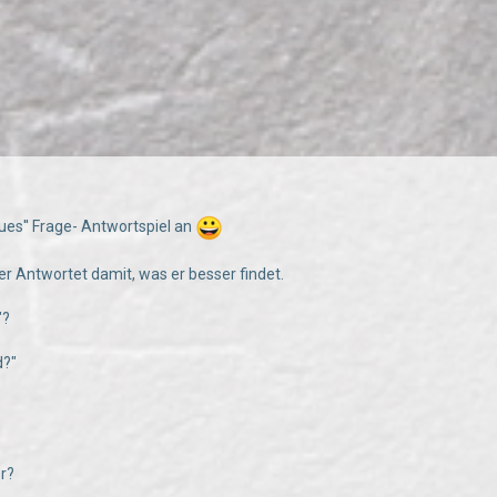
eues'' Frage- Antwortspiel an
er Antwortet damit, was er besser findet.
"?
d?"
r?