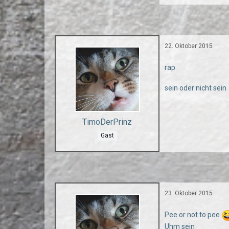
22. Oktober 2015
rap
sein oder nicht sein
TimoDerPrinz
Gast
23. Oktober 2015
Pee or not to pee
Uhm sein