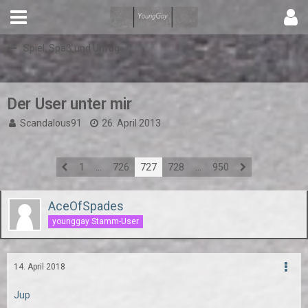
Spiel, Spaß und Unfug
Der User unter mir
Scandalous91
26. April 2013
1
…
726
727
728
…
950
AceOfSpades
younggay Stamm-User
14. April 2018
Jup