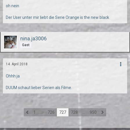
oh nein
Der User unter mir liebt die Serie Orange is the new black
nina.ja3006
Gast
14. April 2018
Ohhh ja
DUUM schaut lieber Serien als Filme.
1
…
726
727
728
…
950