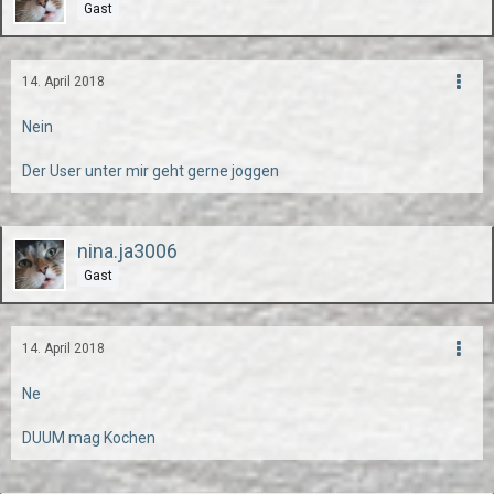
Gast
14. April 2018
Nein
Der User unter mir geht gerne joggen
nina.ja3006
Gast
14. April 2018
Ne
DUUM mag Kochen