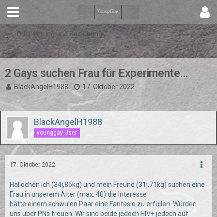
Orientierung und Beziehung
2 Gays suchen Frau für Experimente...
BlackAngelH1988
17. Oktober 2022
BlackAngelH1988
younggay User
17. Oktober 2022
Hallöchen ich (34j,85kg) und mein Freund (31j,71kg) suchen eine
Frau in unserem Alter (max. 40) die Interesse
hätte einem schwulen Paar eine Fantasie zu erfüllen. Würden
uns über PNs freuen. Wir sind beide jedoch HIV+ jedoch auf