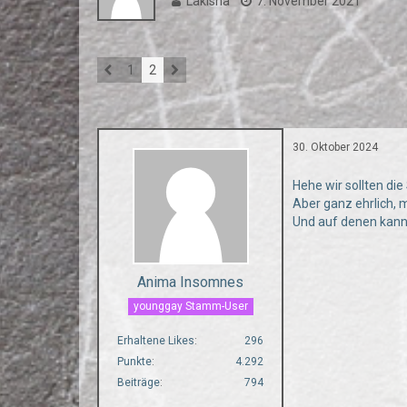
Lakisha
7. November 2021
1
2
30. Oktober 2024
Hehe wir sollten di
Aber ganz ehrlich, m
Und auf denen kan
Anima Insomnes
younggay Stamm-User
Erhaltene Likes
296
Punkte
4.292
Beiträge
794