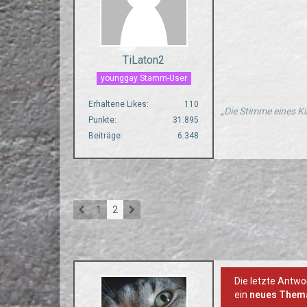
TiLaton2
younggay Stamm-User
Erhaltene Likes
110
„Die Stimme eines Ki
Punkte
31.895
Beiträge
6.348
1
2
Die letzte Antwo
ein
neues Them