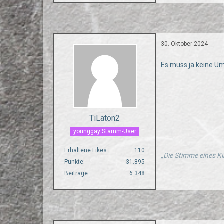
30. Oktober 2024
Es muss ja keine U
TiLaton2
younggay Stamm-User
Erhaltene Likes
110
„Die Stimme eines Ki
Punkte
31.895
Beiträge
6.348