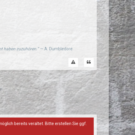
ernt haben zuzuhören.“
— A. Dumbledore
ich bereits veraltet. Bitte erstellen Sie ggf.