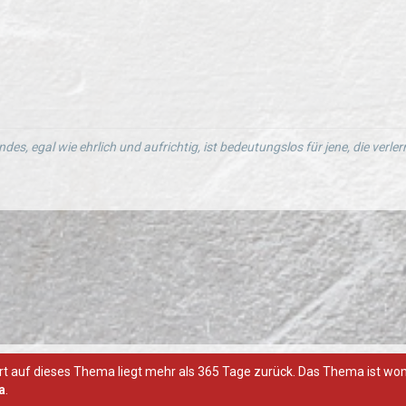
ndes, egal wie ehrlich und aufrichtig, ist bedeutungslos für jene, die verl
rt auf dieses Thema liegt mehr als 365 Tage zurück. Das Thema ist womögl
a
.