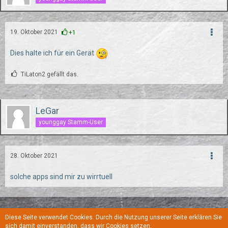
19. Oktober 2021
+1
Dies halte ich für ein Gerät
TiLaton2 gefällt das.
LeGar
younggay Stamm-User
28. Oktober 2021
solche apps sind mir zu wirrtuell
Diese Seite verwendet Cookies. Durch die Nutzung unserer Seite erklären Sie
Regeln
Datenschutzerklärung
Kontakt
Impressum
sich damit einverstanden, dass wir Cookies setzen.