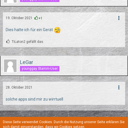
19. Oktober 2021
+1
Dies halte ich für ein Gerät
TiLaton2 gefällt das.
LeGar
younggay Stamm-User
28. Oktober 2021
solche apps sind mir zu wirrtuell
Diese Seite verwendet Cookies. Durch die Nutzung unserer Seite erklären Sie
Regeln
Datenschutzerklärung
Kontakt
Impressum
sich damit einverstanden, dass wir Cookies setzen.