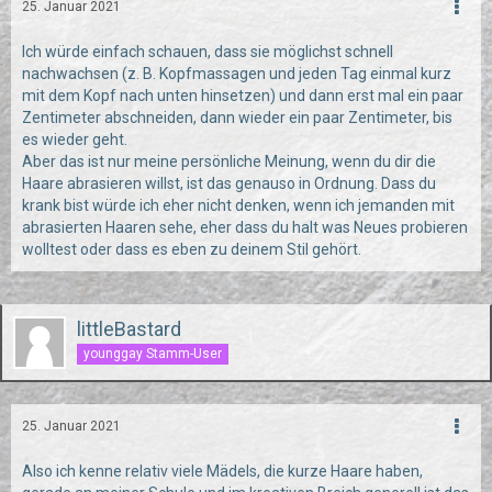
25. Januar 2021
Ich würde einfach schauen, dass sie möglichst schnell
nachwachsen (z. B. Kopfmassagen und jeden Tag einmal kurz
mit dem Kopf nach unten hinsetzen) und dann erst mal ein paar
Zentimeter abschneiden, dann wieder ein paar Zentimeter, bis
es wieder geht.
Aber das ist nur meine persönliche Meinung, wenn du dir die
Haare abrasieren willst, ist das genauso in Ordnung. Dass du
krank bist würde ich eher nicht denken, wenn ich jemanden mit
abrasierten Haaren sehe, eher dass du halt was Neues probieren
wolltest oder dass es eben zu deinem Stil gehört.
littleBastard
younggay Stamm-User
25. Januar 2021
Also ich kenne relativ viele Mädels, die kurze Haare haben,