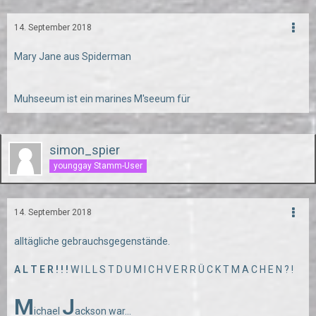
14. September 2018
Mary Jane aus Spiderman
Muhseeum ist ein marines M'seeum für
simon_spier
younggay Stamm-User
14. September 2018
alltägliche gebrauchsgegenstände.
A L T E R ! ! !
W I L L S T D U M I C H V E R R Ü C K T M A C H E N ? !
M
J
ichael
ackson war...