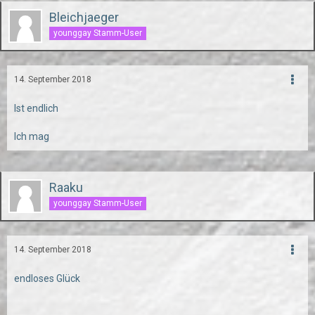
Bleichjaeger
younggay Stamm-User
14. September 2018
Ist endlich
Ich mag
Raaku
younggay Stamm-User
14. September 2018
endloses Glück