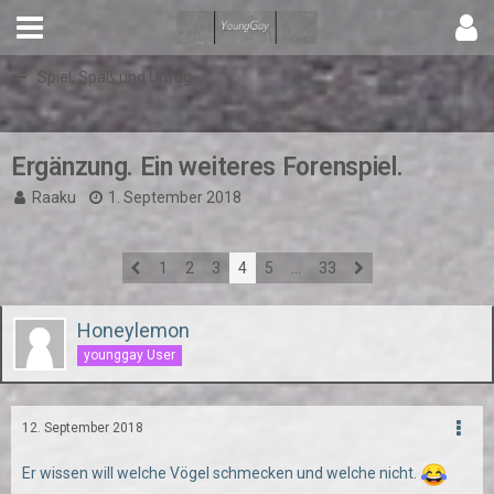
Spiel, Spaß und Unfug
Ergänzung. Ein weiteres Forenspiel.
Raaku
1. September 2018
1
2
3
4
5
…
33
Honeylemon
younggay User
12. September 2018
Er wissen will welche Vögel schmecken und welche nicht.