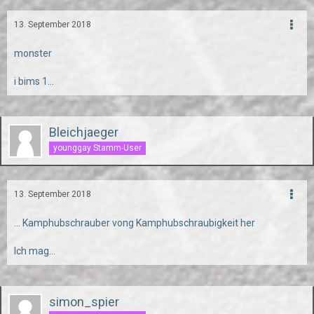
13. September 2018
monster
i bims 1...
Bleichjaeger
younggay Stamm-User
13. September 2018
... Kamphubschrauber vong Kamphubschraubigkeit her
Ich mag...
simon_spier