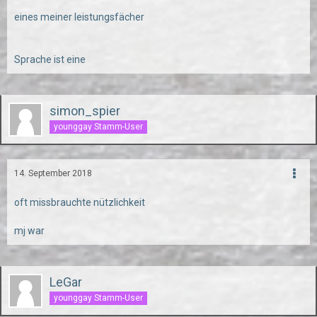
eines meiner leistungsfächer
Sprache ist eine
simon_spier
younggay Stamm-User
14. September 2018
oft missbrauchte nützlichkeit
mj war
LeGar
younggay Stamm-User