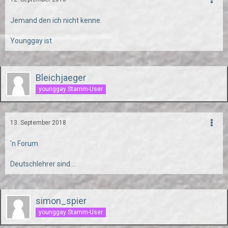
Jemand den ich nicht kenne.
Younggay ist
Bleichjaeger
younggay Stamm-User
13. September 2018
'n Forum
Deutschlehrer sind....
simon_spier
younggay Stamm-User