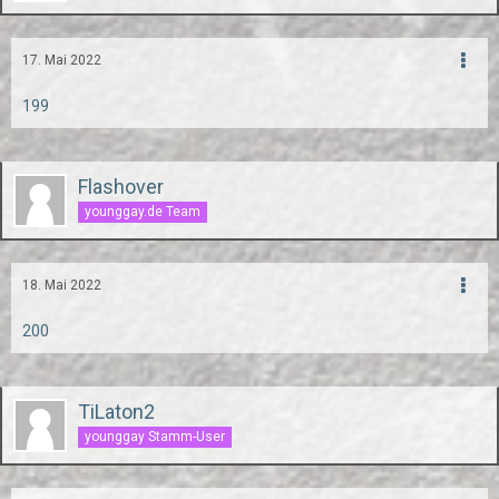
17. Mai 2022
199
Flashover
younggay.de Team
18. Mai 2022
200
TiLaton2
younggay Stamm-User