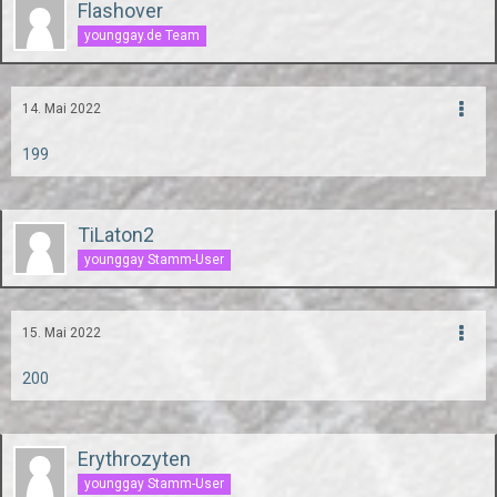
Flashover
younggay.de Team
14. Mai 2022
199
TiLaton2
younggay Stamm-User
15. Mai 2022
200
Erythrozyten
younggay Stamm-User