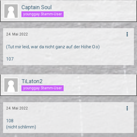
Captain Soul
younggay Stamm-User
24. Mai 2022
(Tut mir leid, war da nicht ganz auf der Höhe O.o)
107
TiLaton2
younggay Stamm-User
24. Mai 2022
108
(nicht schlimm)