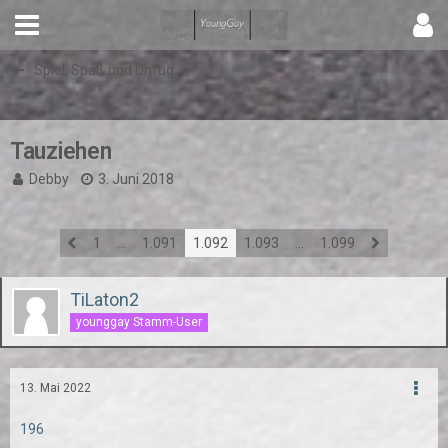
Spiel, Spaß und Unfug
Tauziehen
Debby
3. Juni 2018
1
…
1.091
1.092
1.093
…
1.099
TiLaton2
younggay Stamm-User
13. Mai 2022
196