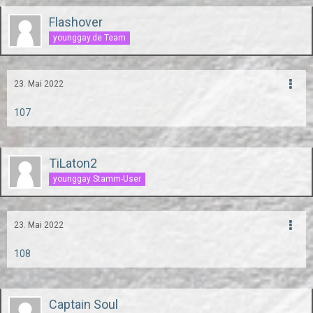
Flashover
younggay.de Team
23. Mai 2022
107
TiLaton2
younggay Stamm-User
23. Mai 2022
108
Captain Soul