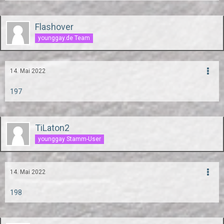
Flashover
younggay.de Team
14. Mai 2022
197
TiLaton2
younggay Stamm-User
14. Mai 2022
198