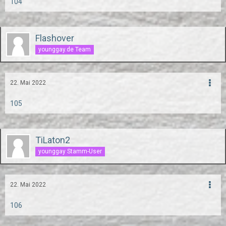
104
Flashover
younggay.de Team
22. Mai 2022
105
TiLaton2
younggay Stamm-User
22. Mai 2022
106