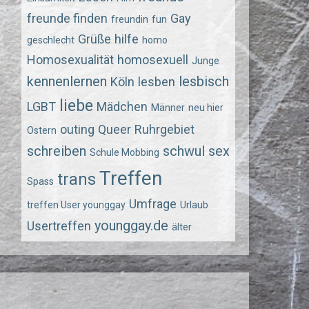
freunde finden
Gay
freundin
fun
Grüße
hilfe
geschlecht
homo
Homosexualität
homosexuell
Junge
kennenlernen
lesbisch
Köln
lesben
liebe
LGBT
Mädchen
Männer
neu hier
outing
Queer
Ruhrgebiet
Ostern
schreiben
schwul
sex
Schule Mobbing
Treffen
trans
Spass
Umfrage
treffen User younggay
Urlaub
younggay.de
Usertreffen
älter