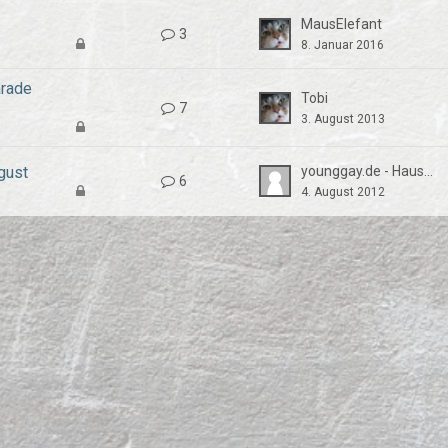
MausElefant
3
8. Januar 2016
arade
Tobi
7
3. August 2013
gust
younggay.de - Hausmeister
6
4. August 2012