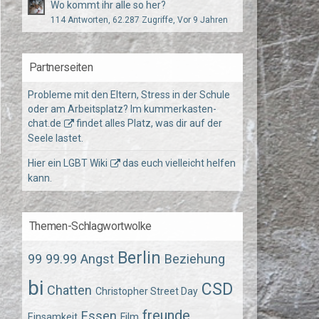
Wo kommt ihr alle so her?
114 Antworten, 62.287 Zugriffe, Vor 9 Jahren
Partnerseiten
Probleme mit den Eltern, Stress in der Schule
oder am Arbeitsplatz? Im
kummerkasten-
chat.de
findet alles Platz, was dir auf der
Seele lastet.
Hier ein
LGBT Wiki
das euch vielleicht helfen
kann.
Themen-Schlagwortwolke
Berlin
99
99.99
Angst
Beziehung
bi
CSD
Chatten
Christopher Street Day
freunde
Essen
Einsamkeit
Film