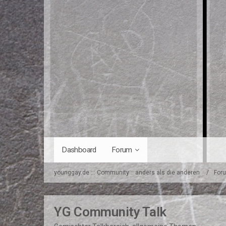
Dashboard
Forum
younggay.de ::: Community :: anders als die anderen
For
YG Community Talk