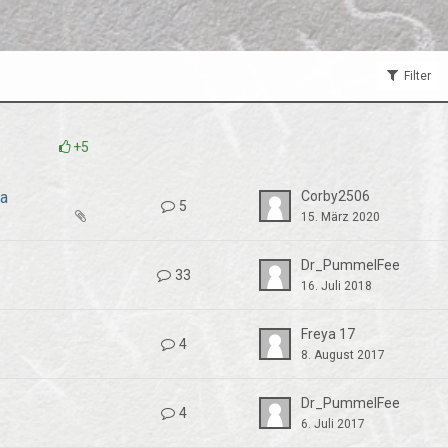
Filter
+5
na
Corby2506
5
15. März 2020
Dr_PummelFee
33
16. Juli 2018
Freya 17
4
8. August 2017
Dr_PummelFee
4
6. Juli 2017