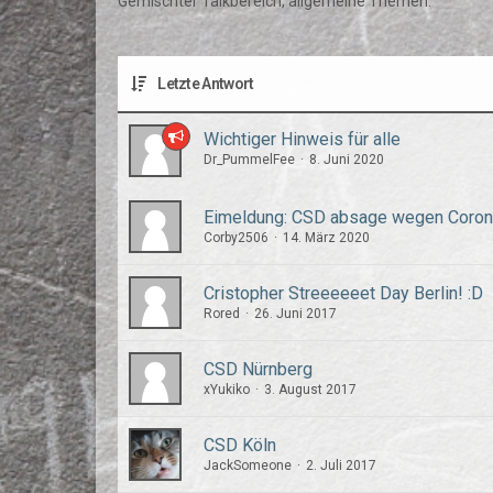
Gemischter Talkbereich, allgemeine Themen.
Letzte Antwort
Wichtiger Hinweis für alle
Dr_PummelFee
8. Juni 2020
Eimeldung: CSD absage wegen Coro
Corby2506
14. März 2020
Cristopher Streeeeeet Day Berlin! :D
Rored
26. Juni 2017
CSD Nürnberg
xYukiko
3. August 2017
CSD Köln
JackSomeone
2. Juli 2017