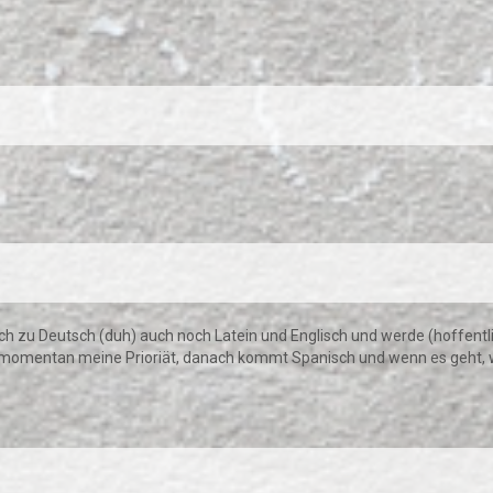
zlich zu Deutsch (duh) auch noch Latein und Englisch und werde (hoffentl
 momentan meine Prioriät, danach kommt Spanisch und wenn es geht, w