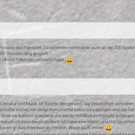
 Princess durchgespielt. Da kommen mittlerweile auch an die 300 Spie
300 Stunden lang gespielt.
ens ich mit Pokemon verbracht habe.
 Literatur und Musik. Ich könnte den ganzen Tag Geschichten schreiben 
ersuche immer, mir einige Instrumente selbst beizubringen und das hat b
h finde sie äußerst spannend und werde mit Glück im Frühjahr anfangen 
warum ich zwei davon studiere. Ich habe eine kleine Liste mit Sprachen,
be ein großes Interesse an Finnisch. Wieso auch immer
vielleicht als Talent bezeichnen würde, ist meine Fähigkeit, schnell Inst