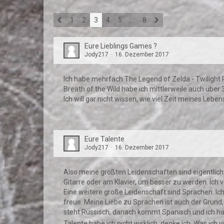
1
2
3
4
5
…
8
Eure Lieblings Games ?
Jody217
16. Dezember 2017
Ich habe mehrfach The Legend of Zelda - Twilight
Breath of the Wild habe ich mittlerweile auch über 
Ich will gar nicht wissen, wie viel Zeit meines Leb
Eure Talente
Jody217
16. Dezember 2017
Also meine größten Leidenschaften sind eigentlich
Gitarre oder am Klavier, um besser zu werden. Ich v
Eine weitere große Leidenschaft sind Sprachen. Ic
freue. Meine Liebe zu Sprachen ist auch der Grund, 
steht Russisch, danach kommt Spanisch und ich ha
Talente habe ich nicht wirklich, denke ich. Was ich 