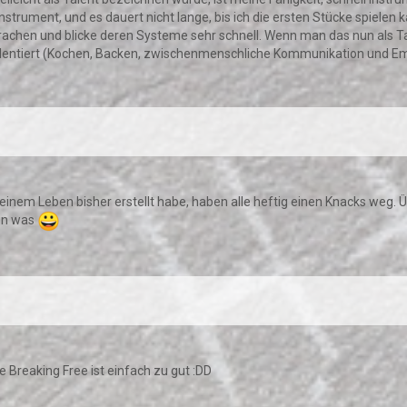
Instrument, und es dauert nicht lange, bis ich die ersten Stücke spielen
prachen und blicke deren Systeme sehr schnell. Wenn man das nun als Ta
talentiert (Kochen, Backen, zwischenmenschliche Kommunikation und Em
einem Leben bisher erstellt habe, haben alle heftig einen Knacks weg. Üb
hon was
e Breaking Free ist einfach zu gut :DD