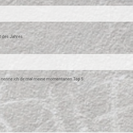
t des Jahres.
lb nenne ich dir mal meine momentanen Top 5: