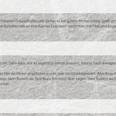
derschönen Freizeithafen und da hat es bei gutem Wetter richtig Spaß g
ein bisschen wie so eine Katniss Everdeen, wenn man mit Pfeil und Bog
ützen. Dann kam, wie es eigentlich immer passiert, bereits nach wenig
 hier im Verein angeboten wurde, war ich total begeistert. Allerdings 
 dann Rudern als Sportkurs. Ich muss aber sagen, dass Rudern auch ri
t hat.