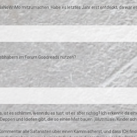
i NaNoWriMo mitzumachen. Habe es letztes Jahr erst entdeckt, da war es
hliebhabern im Forum Goodreads nutzen?
 ist es schlimm, wenn du es tust, ist es aber richtig? Ich erkenne da e
ppen und Idioten gibt, die so einen Mist bauen (Blutrituale/Kinder sch
ommentar alle Satanisten über einen Kamm scherst, und dass ICH finde,