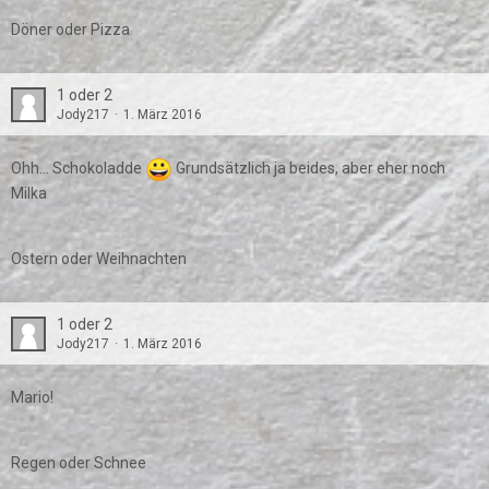
Döner oder Pizza
1 oder 2
Jody217
1. März 2016
Ohh... Schokoladde
Grundsätzlich ja beides, aber eher noch
Milka
Ostern oder Weihnachten
1 oder 2
Jody217
1. März 2016
Mario!
Regen oder Schnee