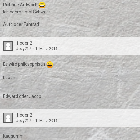
Richtige Antwort!
Ich nehme mal Schwarz
Auto oder Fahrrad
1 oder 2
Jody217
1. März 2016
Es wird philosophisch
Leben
Edward oder Jacob
1 oder 2
Jody217
1. März 2016
Kaugummi