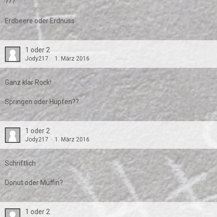
???
Erdbeere oder Erdnuss
1 oder 2
Jody217
1. März 2016
Ganz klar Rock!
Springen oder Hüpfen??
1 oder 2
Jody217
1. März 2016
Schriftlich
Donut oder Muffin?
1 oder 2