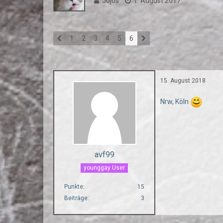
Jojos
1. August 2017
1
2
3
4
5
6
15. August 2018
Nrw, Köln
avf99
younggay User
Punkte
15
Beiträge
3