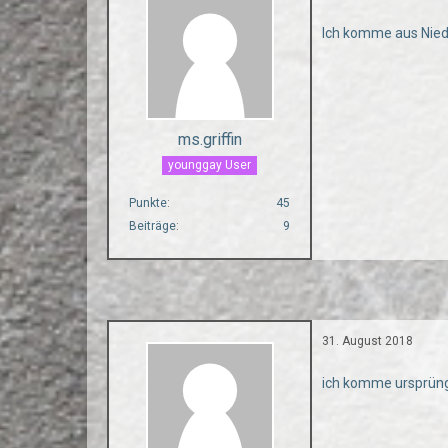
Ich komme aus Nied
ms.griffin
younggay User
Punkte
45
Beiträge
9
31. August 2018
ich komme ursprüng