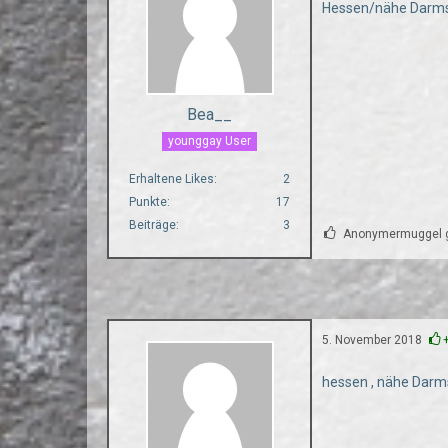
Hessen/nähe Darm
Bea__
younggay User
Erhaltene Likes
2
Punkte
17
Beiträge
3
Anonymermuggel ge
5. November 2018
hessen , nähe Darm