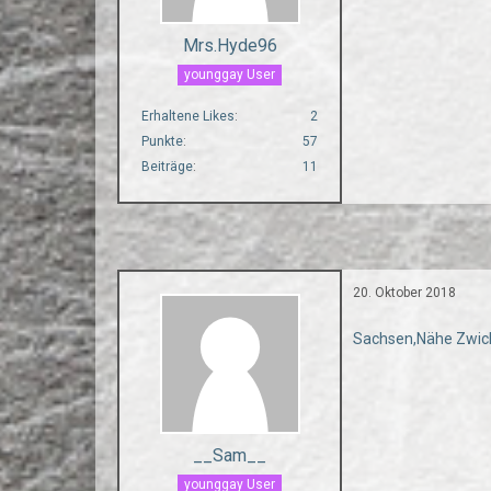
Mrs.Hyde96
younggay User
Erhaltene Likes
2
Punkte
57
Beiträge
11
20. Oktober 2018
Sachsen,Nähe Zwic
__Sam__
younggay User