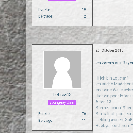
Punkte
10
Beiträge
2
25. Oktober 2018
ich komm aus Baye
Hi ich bin Leticia^^
Ich suche Mädchen i
erst eine Weile schr
Leticia13
Hier ein paar Infos 
Alter: 13
younggay User
Sternzeichen: Stier
Sexualität: pansexu
Punkte
70
Lieblingsessen: Süß
Beiträge
11
Hobbys: Zeichnen, 