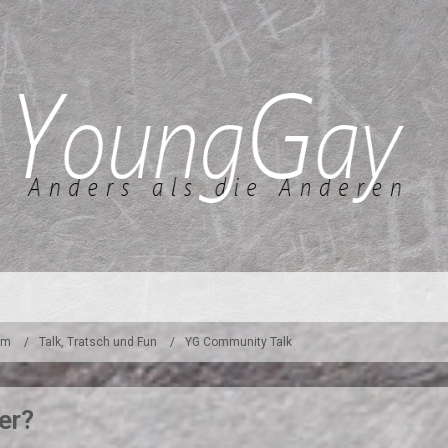
um
Talk, Tratsch und Fun
YG Community Talk
er?