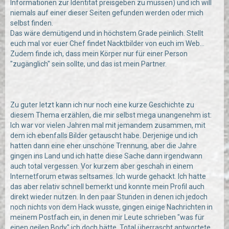
Informationen zur Identität preisgeben zu müssen) und ich will
niemals auf einer dieser Seiten gefunden werden oder mich
selbst finden.
Das wäre demütigend und in höchstem Grade peinlich. Stellt
euch mal vor euer Chef findet Nacktbilder von euch im Web...
Zudem finde ich, dass mein Körper nur für einer Person
"zugänglich" sein sollte, und das ist mein Partner.
Zu guter letzt kann ich nur noch eine kurze Geschichte zu
diesem Thema erzählen, die mir selbst mega unangenehm ist:
Ich war vor vielen Jahren mal mit jemandem zusammen, mit
dem ich ebenfalls Bilder getauscht habe. Derjenige und ich
hatten dann eine eher unschöne Trennung, aber die Jahre
gingen ins Land und ich hatte diese Sache dann irgendwann
auch total vergessen. Vor kurzem aber geschah in einem
Internetforum etwas seltsames. Ich wurde gehackt. Ich hatte
das aber relativ schnell bemerkt und konnte mein Profil auch
direkt wieder nutzen. In den paar Stunden in denen ich jedoch
noch nichts von dem Hack wusste, gingen einige Nachrichten in
meinem Postfach ein, in denen mir Leute schrieben "was für
einen geilen Body" ich doch hätte. Total überrascht antwortete