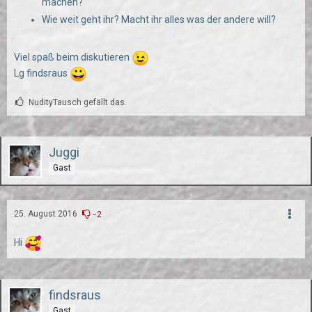
machen?
Wie weit geht ihr? Macht ihr alles was der andere will?
Viel spaß beim diskutieren
Lg findsraus
NudityTausch gefällt das.
Juggi
Gast
25. August 2016
−2
Hi
findsraus
Gast