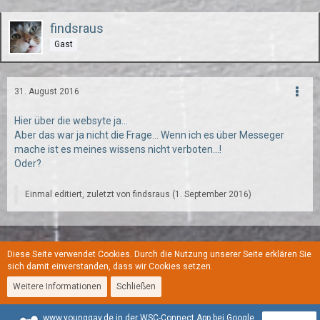
findsraus
Gast
31. August 2016
Hier über die websyte ja...
Aber das war ja nicht die Frage... Wenn ich es über Messeger
mache ist es meines wissens nicht verboten...!
Oder?
Einmal editiert, zuletzt von findsraus (
1. September 2016
)
Diese Seite verwendet Cookies. Durch die Nutzung unserer Seite erklären Sie
Regeln
Datenschutzerklärung
Kontakt
Impressum
sich damit einverstanden, dass wir Cookies setzen.
Weitere Informationen
Schließen
Stil:
YoungGay
www.younggay.de in der WSC-Connect App bei Google