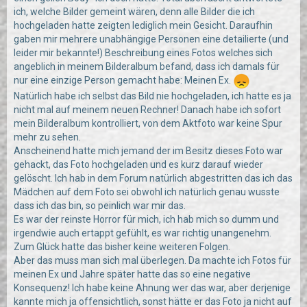
ich, welche Bilder gemeint wären, denn alle Bilder die ich
hochgeladen hatte zeigten lediglich mein Gesicht. Daraufhin
gaben mir mehrere unabhängige Personen eine detailierte (und
leider mir bekannte!) Beschreibung eines Fotos welches sich
angeblich in meinem Bilderalbum befand, dass ich damals für
nur eine einzige Person gemacht habe: Meinen Ex.
Natürlich habe ich selbst das Bild nie hochgeladen, ich hatte es ja
nicht mal auf meinem neuen Rechner! Danach habe ich sofort
mein Bilderalbum kontrolliert, von dem Aktfoto war keine Spur
mehr zu sehen.
Anscheinend hatte mich jemand der im Besitz dieses Foto war
gehackt, das Foto hochgeladen und es kurz darauf wieder
gelöscht. Ich hab in dem Forum natürlich abgestritten das ich das
Mädchen auf dem Foto sei obwohl ich natürlich genau wusste
dass ich das bin, so peinlich war mir das.
Es war der reinste Horror für mich, ich hab mich so dumm und
irgendwie auch ertappt gefühlt, es war richtig unangenehm.
Zum Glück hatte das bisher keine weiteren Folgen.
Aber das muss man sich mal überlegen. Da machte ich Fotos für
meinen Ex und Jahre später hatte das so eine negative
Konsequenz! Ich habe keine Ahnung wer das war, aber derjenige
kannte mich ja offensichtlich, sonst hätte er das Foto ja nicht auf