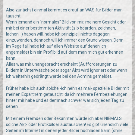
Also zunächst einmal kommt es drauf an WAS für Bilder man
tauscht.
Wenn jemand ein "normales" Bild von mir, meinem Gesicht oder
mir bei einer bestimmten Aktivität (z.b boarden, zeichnen,
lachen...) haben will, habe ich prinzipiell nichts dagegen
einzuwenden, dennoch will ich immer den Grund wissen. Denn
im Regelfall habe ich auf allen Website auf denen ich
angemeldet bin ein Profilbild auf dem man mich gut erkennen
kann.
Alles was mir unangebracht erscheint (Aufforderungen zu
Bildern in Unterwäsche oder sogar Akt) wird ignoriert oder wenn
ich weiterhin gedrängt werde bei den Admins gemeldet.
Früher habe ich auch solche -ich nenn es mal- spezielle Bilder mit
meinen Expartnern getauscht, da ich mehrere Fernbeziehungen
hinter mir habe und es demnach schwer war sich jeden Tag zu
sehen.
Mit einem Fremden oder Bekannten würde ich aber NIEMALS
solche Akt- oder Erotikbilder austauschen! Es gibt unendlich viele
Seiten im Internet in denen jeder Bilder hochladen kann (ohne