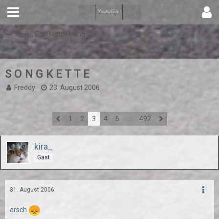
Spiel, Spaß und Unfug
S O N G K E T T E
Freddy
23. August 2006
1
2
3
4
5
…
492
kira_
Gast
31. August 2006
arsch