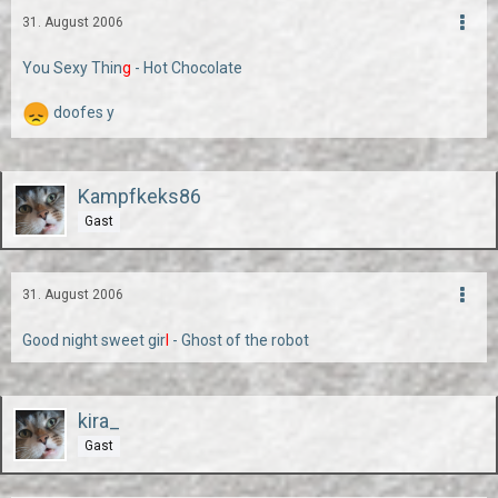
31. August 2006
You Sexy Thin
g
- Hot Chocolate
doofes y
Kampfkeks86
Gast
31. August 2006
Good night sweet gir
l
- Ghost of the robot
kira_
Gast