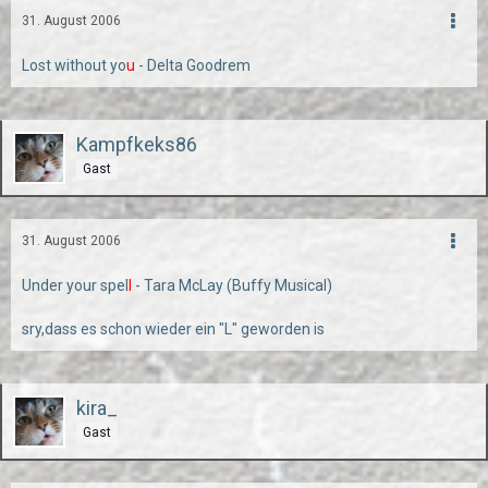
31. August 2006
Lost without yo
u
- Delta Goodrem
Kampfkeks86
Gast
31. August 2006
Under your spel
l
- Tara McLay (Buffy Musical)
sry,dass es schon wieder ein "L" geworden is
kira_
Gast