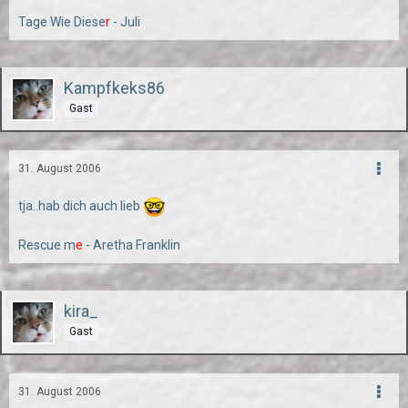
Tage Wie Diese
r
- Juli
Kampfkeks86
Gast
31. August 2006
tja..hab dich auch lieb
Rescue m
e
- Aretha Franklin
kira_
Gast
31. August 2006