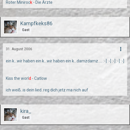
Roter Miniroc
k
- Die Ärzte
Kampfkeks86
Gast
31. August 2006
ein k...wir haben ein k...wir haben ein k...damzdamz..... :-] :-] :-] :-] :-]
Kiss the worl
d
- Catlow
ich weiß..is dein lied..reg dich jetz ma nich auf
kira_
Gast