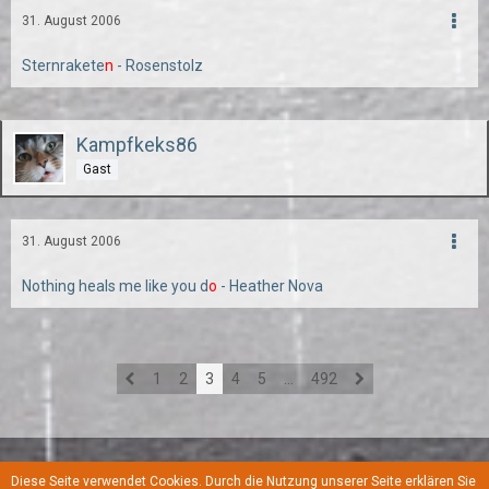
31. August 2006
Sternrakete
n
- Rosenstolz
Kampfkeks86
Gast
31. August 2006
Nothing heals me like you d
o
- Heather Nova
1
2
3
4
5
…
492
Diese Seite verwendet Cookies. Durch die Nutzung unserer Seite erklären Sie