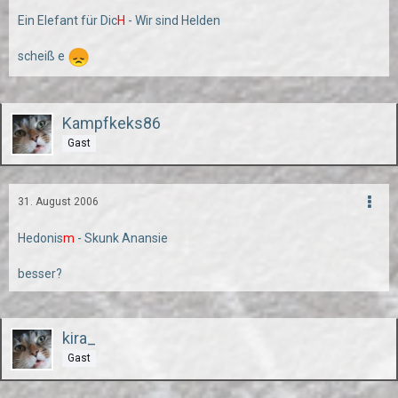
Ein Elefant für Dic
H
- Wir sind Helden
scheiß e
Kampfkeks86
Gast
31. August 2006
Hedonis
m
- Skunk Anansie
besser?
kira_
Gast