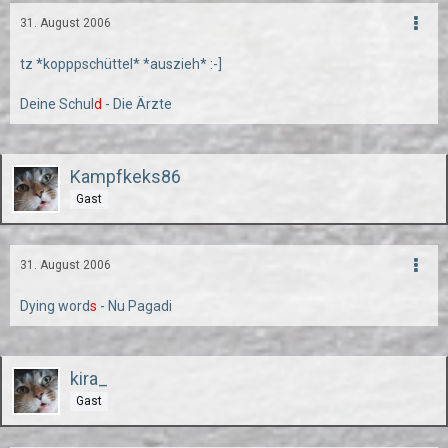
31. August 2006
tz *kopppschüttel* *auszieh* :-]
Deine Schul
d
- Die Ärzte
Kampfkeks86
Gast
31. August 2006
Dying word
s
- Nu Pagadi
kira_
Gast