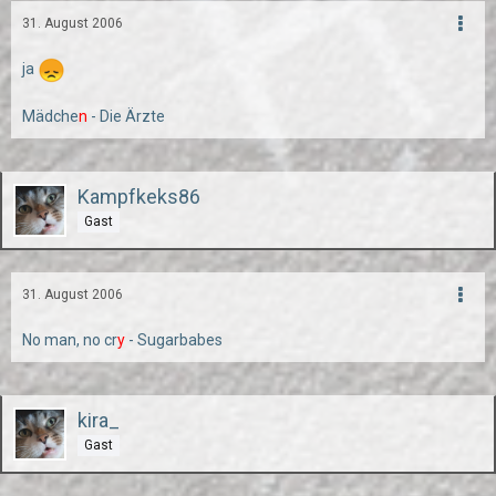
31. August 2006
ja
Mädche
n
- Die Ärzte
Kampfkeks86
Gast
31. August 2006
No man, no cr
y
- Sugarbabes
kira_
Gast