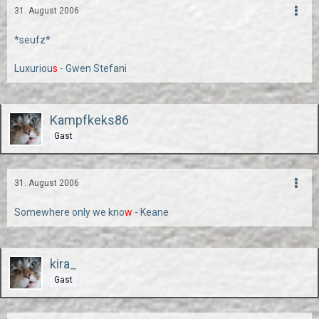
31. August 2006
*seufz*
Luxuriou
s
- Gwen Stefani
Kampfkeks86
Gast
31. August 2006
Somewhere only we kno
w
- Keane
kira_
Gast