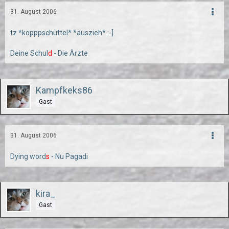
31. August 2006
tz *kopppschüttel* *auszieh* :-]
Deine Schul
d
- Die Ärzte
Kampfkeks86
Gast
31. August 2006
Dying word
s
- Nu Pagadi
kira_
Gast