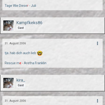
Tage Wie Diese
r
- Juli
Kampfkeks86
Gast
31. August 2006
tja..hab dich auch lieb
Rescue m
e
- Aretha Franklin
kira_
Gast
31. August 2006