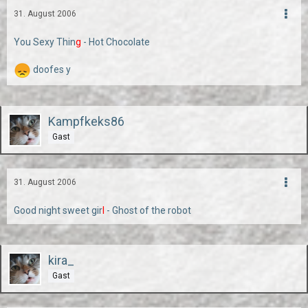
31. August 2006
You Sexy Thin
g
- Hot Chocolate
doofes y
Kampfkeks86
Gast
31. August 2006
Good night sweet gir
l
- Ghost of the robot
kira_
Gast