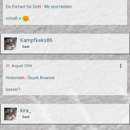
Ein Elefant für Dic
H
- Wir sind Helden
scheiß e
Kampfkeks86
Gast
31. August 2006
Hedonis
m
- Skunk Anansie
besser?
kira_
Gast