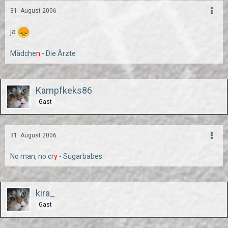
31. August 2006
ja
Mädche
n
- Die Ärzte
Kampfkeks86
Gast
31. August 2006
No man, no cr
y
- Sugarbabes
kira_
Gast