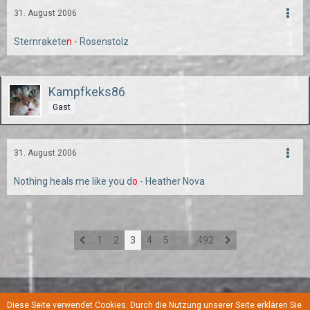
31. August 2006
Sternrakete
n
- Rosenstolz
Kampfkeks86
Gast
31. August 2006
Nothing heals me like you d
o
- Heather Nova
1
2
3
4
5
…
492
Diese Seite verwendet Cookies. Durch die Nutzung unserer Seite erklären Sie