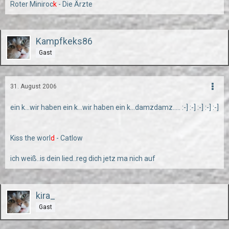
Roter Miniroc
k
- Die Ärzte
Kampfkeks86
Gast
31. August 2006
ein k...wir haben ein k...wir haben ein k...damzdamz..... :-] :-] :-] :-] :-]
Kiss the worl
d
- Catlow
ich weiß..is dein lied..reg dich jetz ma nich auf
kira_
Gast