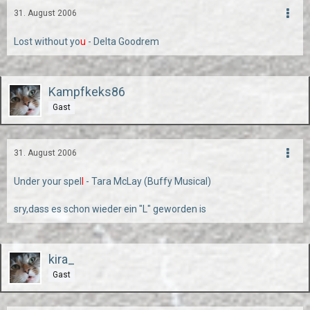
31. August 2006
Lost without yo
u
- Delta Goodrem
Kampfkeks86
Gast
31. August 2006
Under your spel
l
- Tara McLay (Buffy Musical)
sry,dass es schon wieder ein "L" geworden is
kira_
Gast