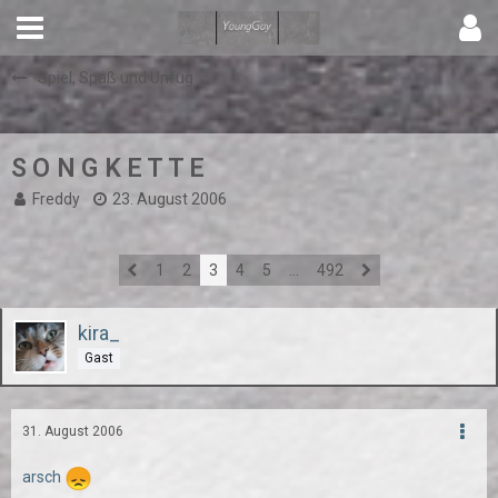
Spiel, Spaß und Unfug
S O N G K E T T E
Freddy
23. August 2006
1
2
3
4
5
…
492
kira_
Gast
31. August 2006
arsch