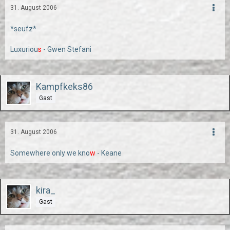
31. August 2006
*seufz*
Luxuriou
s
- Gwen Stefani
Kampfkeks86
Gast
31. August 2006
Somewhere only we kno
w
- Keane
kira_
Gast