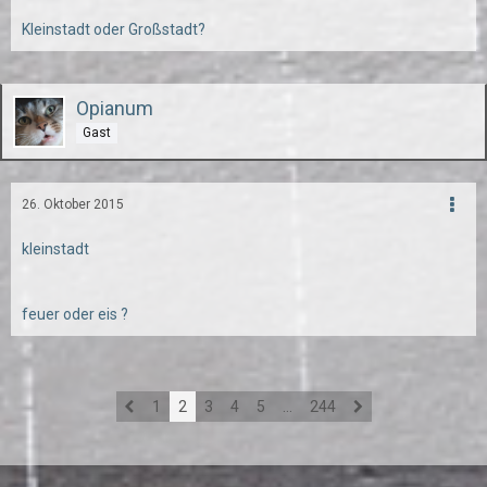
Kleinstadt oder Großstadt?
Opianum
Gast
26. Oktober 2015
kleinstadt
feuer oder eis ?
1
2
3
4
5
…
244