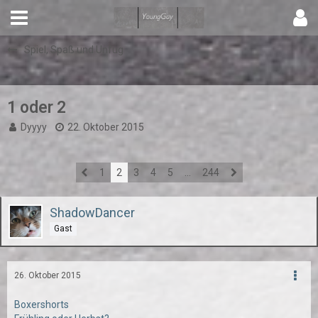
Spiel, Spaß und Unfug
1 oder 2
Dyyyy
22. Oktober 2015
1
2
3
4
5
…
244
ShadowDancer
Gast
26. Oktober 2015
Boxershorts